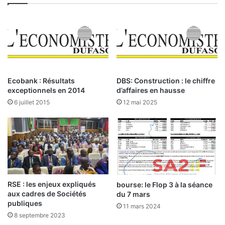
e
r
d
a
e
u
l
d
a
e
B
:
R
p
V
l
Ecobank : Résultats
DBS: Construction : le chiffre
M
u
exceptionnels en 2014
d’affaires en hausse
d
s
6 juillet 2015
12 mai 2025
u
d
1
'
8
u
m
n
a
m
i
i
2
l
0
l
RSE : les enjeux expliqués
bourse: le Flop 3 à la séance
2
i
aux cadres de Sociétés
du 7 mars
6
publiques
a
11 mars 2024
r
8 septembre 2023
d