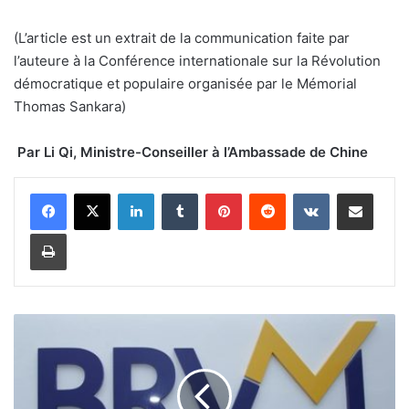
(L’article est un extrait de la communication faite par
l’auteure à la Conférence internationale sur la Révolution
démocratique et populaire organisée par le Mémorial
Thomas Sankara)
Par Li Qi, Ministre-Conseiller à l’Ambassade de Chine
Linkedin
Tumblr
Pinterest
Reddit
VKontakte
Partager par email
Imprimer
L
e
B
u