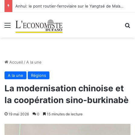
Anhui: le pont routier-ferroviaire sur le Yangtsé de Ma’anshan entre dans la phase finale en vue de sa mise en service
Menu
R
Accueil
/
A la une
A la une
Régions
La modernisation chinoise et
la coopération sino-burkinabè
19 mai 2026
0
15 minutes de lecture