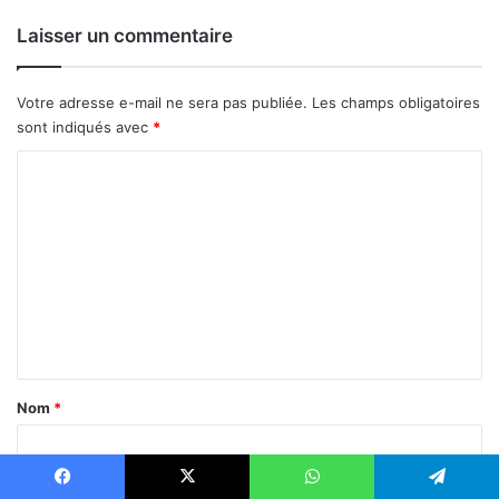
F
Laisser un commentaire
C
F
A
Votre adresse e-mail ne sera pas publiée.
Les champs obligatoires
d
sont indiqués avec
*
e
p
C
r
o
o
d
m
u
m
i
e
t
s
n
s
t
a
i
a
Nom
*
s
i
i
s
r