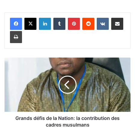
Linkedin
Tumblr
Pinterest
Reddit
VKontakte
Partager par email
Imprimer
G
r
a
n
d
s
d
é
f
i
Grands défis de la Nation: la contribution des
s
cadres musulmans
d