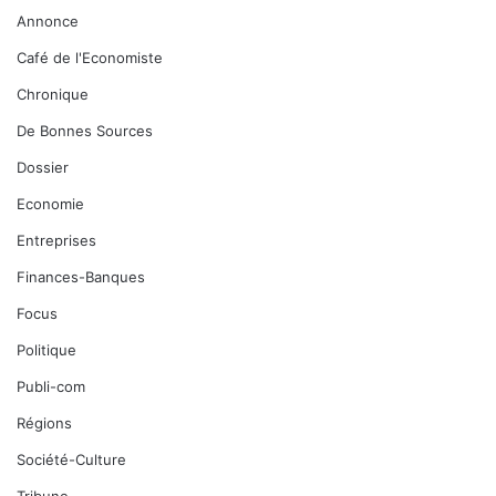
K
Annonce
a
d
Café de l'Economiste
o
u
Chronique
g
De Bonnes Sources
o
u
Dossier
d
Economie
i
o
Entreprises
K
Finances-Banques
o
n
Focus
a
t
Politique
é
Publi-com
,
c
Régions
o
Société-Culture
o
r