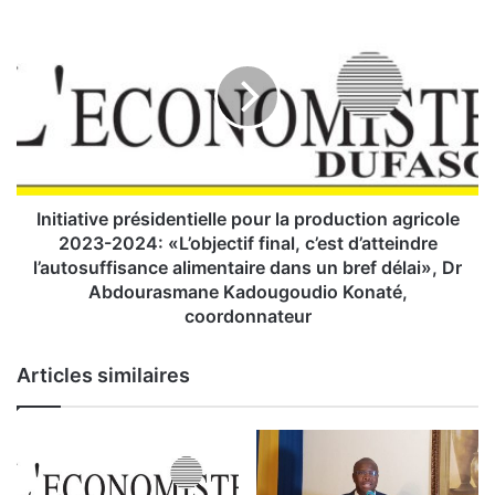
e
I
l
n
a
i
N
t
a
i
t
a
i
t
o
i
n
v
:
e
Initiative présidentielle pour la production agricole
l
p
2023-2024: «L’objectif final, c’est d’atteindre
a
r
l’autosuffisance alimentaire dans un bref délai», Dr
c
é
Abdourasmane Kadougoudio Konaté,
o
s
coordonnateur
n
i
t
d
Articles similaires
r
e
i
n
b
t
u
i
t
e
i