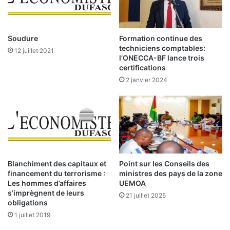
l
o
l
n
e
d
p
Soudure
Formation continue des
e
o
techniciens comptables:
12 juillet 2021
s
u
l’ONECCA-BF lance trois
c
r
certifications
a
l
2 janvier 2024
d
a
r
p
e
r
s
o
m
d
u
u
s
c
u
t
Blanchiment des capitaux et
Point sur les Conseils des
l
i
financement du terrorisme :
ministres des pays de la zone
m
Les hommes d’affaires
UEMOA
o
s’imprègnent de leurs
a
n
21 juillet 2025
obligations
n
a
s
1 juillet 2019
g
r