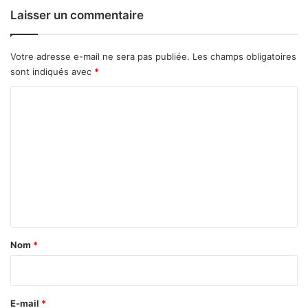
i
Laisser un commentaire
c
o
l
Votre adresse e-mail ne sera pas publiée.
Les champs obligatoires
e
sont indiqués avec
*
2
C
0
2
o
3
m
-
2
m
0
e
2
4
n
:
t
«
a
L
Nom
*
’
i
o
r
b
j
e
E-mail
*