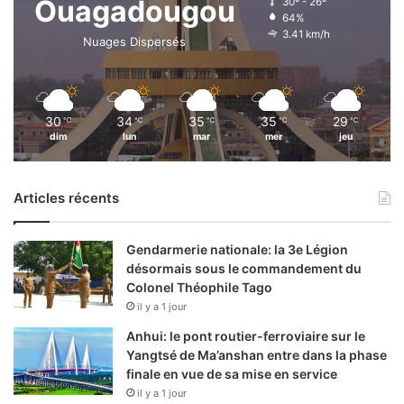
e
Ouagadougou
30º - 26º
64%
i
3.41 km/h
n
Nuages Dispersés
d
r
e
l
30
34
35
35
29
℃
℃
℃
℃
℃
’
dim
lun
mar
mer
jeu
a
u
t
Articles récents
o
s
u
Gendarmerie nationale: la 3e Légion
f
désormais sous le commandement du
f
Colonel Théophile Tago
i
il y a 1 jour
s
Anhui: le pont routier-ferroviaire sur le
a
Yangtsé de Ma’anshan entre dans la phase
n
finale en vue de sa mise en service
c
il y a 1 jour
e