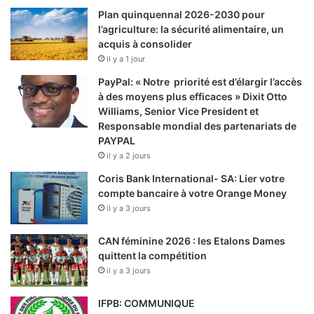
a
Plan quinquennal 2026-2030 pour
l
l’agriculture: la sécurité alimentaire, un
i
acquis à consolider
m
il y a 1 jour
e
PayPal: « Notre priorité est d’élargir l’accès
n
à des moyens plus efficaces » Dixit Otto
t
Williams, Senior Vice President et
a
Responsable mondial des partenariats de
i
PAYPAL
r
il y a 2 jours
e
d
Coris Bank International- SA: Lier votre
a
compte bancaire à votre Orange Money
n
il y a 3 jours
s
u
CAN féminine 2026 : les Etalons Dames
n
quittent la compétition
b
il y a 3 jours
r
e
IFPB: COMMUNIQUE
f