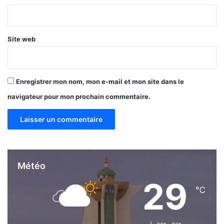
e
*
c
t
i
Site web
f
f
i
n
Enregistrer mon nom, mon e-mail et mon site dans le
a
navigateur pour mon prochain commentaire.
l
,
c
’
e
s
t
Météo
d
29
’
℃
a
t
t