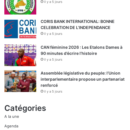
il y a 5 jours
d
é
l
a
CORIS BANK INTERNATIONAL: BONNE
i
CELEBRATION DE L’INDEPENDANCE
»
il y a 5 jours
,
D
CAN féminine 2026 : Les Etalons Dames à
r
90 minutes d’écrire l’histoire
A
il y a 5 jours
b
d
Assemblée législative du peuple: l’Union
o
interparlementaire propose un partenariat
u
renforcé
r
il y a 5 jours
a
s
Catégories
m
a
A la une
n
e
Agenda