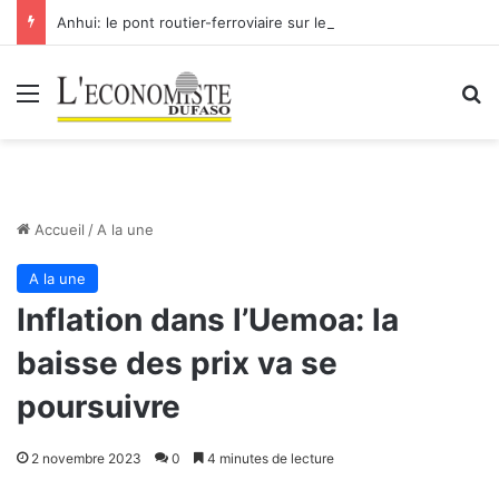
Anhui: le pont routier-ferroviaire sur le Yangtsé de Ma’anshan entre dans la phase finale en vue de sa mise en service
Menu
R
Accueil
/
A la une
A la une
Inflation dans l’Uemoa: la
baisse des prix va se
poursuivre
2 novembre 2023
0
4 minutes de lecture