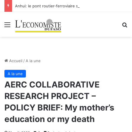
Anhui: le pont routier-ferroviaire sur le Yangtsé de Ma’anshan entre dans la phase finale en vue de sa mise en service
Menu
R
Accueil
/
A la une
A la une
AERC COLLABORATIVE
RESEARCH PROJECT –
POLICY BRIEF: My mother’s
education or my death