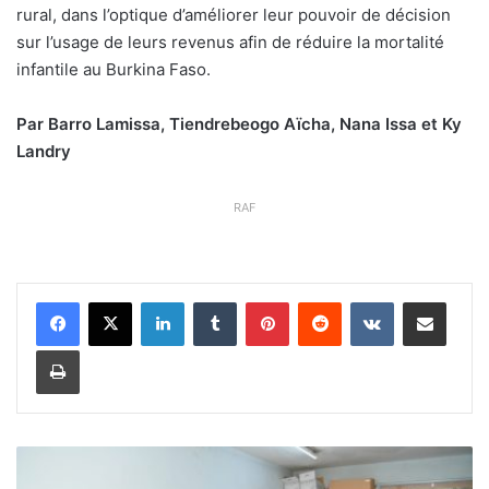
rural, dans l’optique d’améliorer leur pouvoir de décision
sur l’usage de leurs revenus afin de réduire la mortalité
infantile au Burkina Faso.
Par
B
ar
r
o
L
a
mis
sa, T
i
en
dr
ebeo
g
o
Aï
c
h
a,
N
ana Is
s
a
et
K
y
Lan
dr
y
RAF
Linkedin
Tumblr
Pinterest
Reddit
VKontakte
Partager par email
Imprimer
e
-