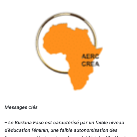
Mes
s
ag
e
s
c
l
é
s
– Le Burkina Faso est caractérisé par un faible niveau
d’éducation féminin, une faible autonomisation des