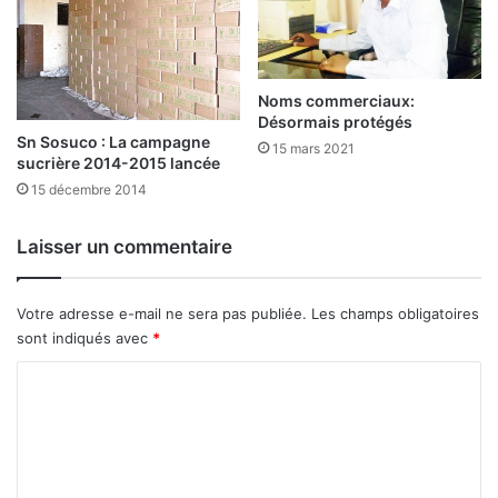
o
s
p
é
Noms commerciaux:
r
Désormais protégés
i
Sn Sosuco : La campagne
15 mars 2021
sucrière 2014-2015 lancée
t
é
15 décembre 2014
:
Laisser un commentaire
e
n
s
Votre adresse e-mail ne sera pas publiée.
Les champs obligatoires
e
sont indiqués avec
*
i
g
C
n
o
e
m
m
e
m
n