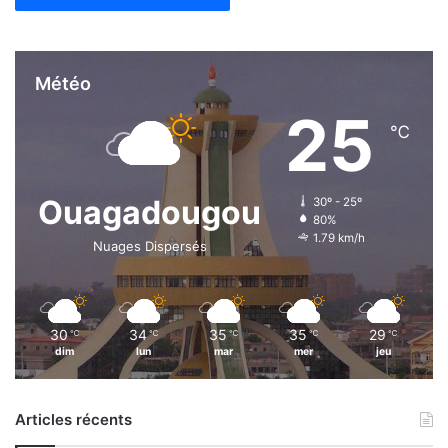
Météo
25
℃
Ouagadougou
30º - 25º
80%
1.79 km/h
Nuages Dispersés
30
34
35
35
29
℃
℃
℃
℃
℃
dim
lun
mar
mer
jeu
Articles récents