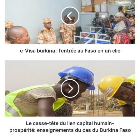
V
i
s
a
b
u
r
k
e-Visa burkina : l’entrée au Faso en un clic
i
n
L
a
e
:
c
l
a
’
s
e
s
n
e
t
-
r
t
é
ê
Le casse-tête du lien capital humain-
e
t
prospérité: enseignements du cas du Burkina Faso
a
e