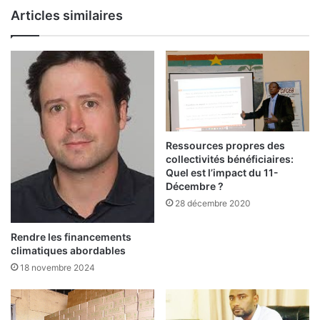
u
d
Articles similaires
F
u
a
l
s
i
o
e
e
n
n
c
u
a
n
p
c
i
Ressources propres des
l
t
collectivités bénéficiaires:
i
a
Quel est l’impact du 11-
c
l
Décembre ?
h
28 décembre 2020
u
m
Rendre les financements
a
climatiques abordables
i
18 novembre 2024
n
-
p
r