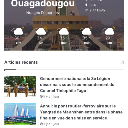
Ouagadougou
66%
2.77 km/h
Nuages Dispersés
30
34
35
35
29
℃
℃
℃
℃
℃
dim
lun
mar
mer
jeu
Articles récents
Gendarmerie nationale: la 3e Légion
désormais sous le commandement du
Colonel Théophile Tago
il y a 1 jour
Anhui: le pont routier-ferroviaire sur le
Yangtsé de Ma’anshan entre dans la phase
finale en vue de sa mise en service
il y a 1 jour