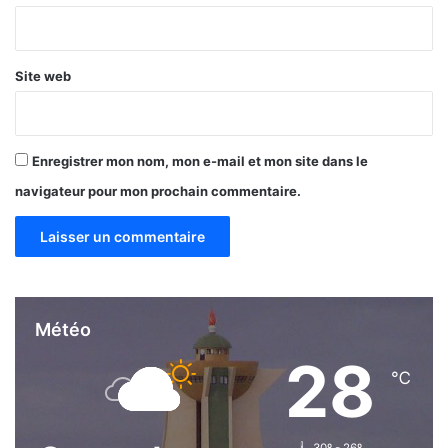
*
Site web
Enregistrer mon nom, mon e-mail et mon site dans le
navigateur pour mon prochain commentaire.
Météo
28
℃
30º - 26º