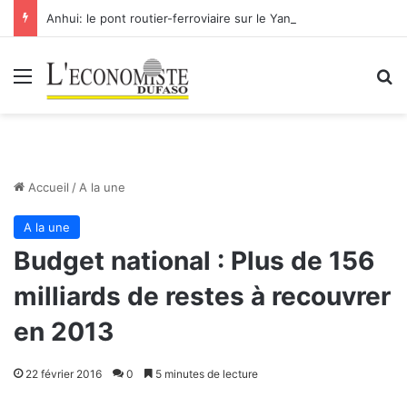
Anhui: le pont routier-ferroviaire sur le Yangtsé de Ma’anshan entre dans la phase finale en vue de sa mise en service
Menu
R
Accueil
/
A la une
A la une
Budget national : Plus de 156
milliards de restes à recouvrer
en 2013
22 février 2016
0
5 minutes de lecture