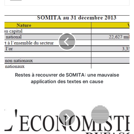
R
e
s
t
e
s
à
r
e
c
Restes à recouvrer de SOMITA: une mauvaise
o
application des textes en cause
u
v
R
r
e
e
n
r
f
d
o
e
r
S
c