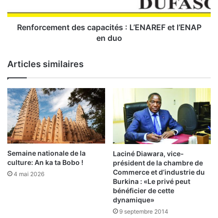
O
e
M
m
I
e
Renforcement des capacités : L’ENAREF et l’ENAP
T
n
en duo
A
t
:
d
Articles similaires
u
e
n
s
e
c
m
a
a
p
u
a
v
c
a
i
i
t
Semaine nationale de la
Laciné Diawara, vice-
s
é
culture: An ka ta Bobo !
président de la chambre de
e
s
Commerce et d’industrie du
4 mai 2026
a
:
Burkina : «Le privé peut
p
bénéficier de cette
p
dynamique»
L
l
’
9 septembre 2014