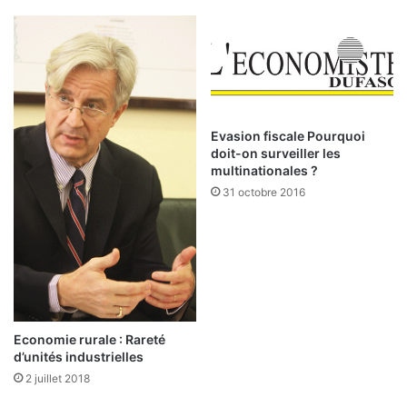
i
E
c
N
a
A
t
R
i
E
o
F
n
e
Evasion fiscale Pourquoi
d
t
doit-on surveiller les
e
l
multinationales ?
s
’
31 octobre 2016
t
E
e
N
x
A
t
P
e
e
s
n
e
d
n
u
Economie rurale : Rareté
c
o
d’unités industrielles
a
2 juillet 2018
u
s