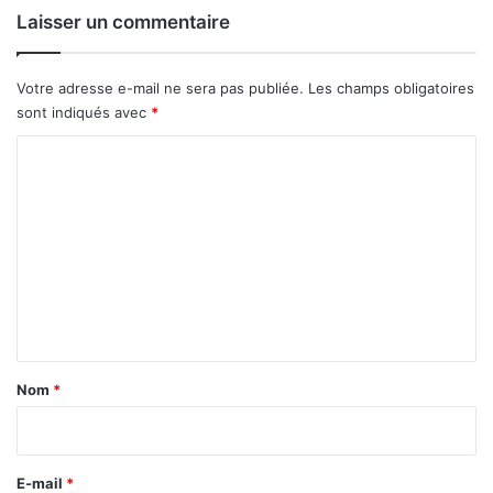
e
Laisser un commentaire
Votre adresse e-mail ne sera pas publiée.
Les champs obligatoires
sont indiqués avec
*
C
o
m
m
e
n
t
a
Nom
*
i
r
e
E-mail
*