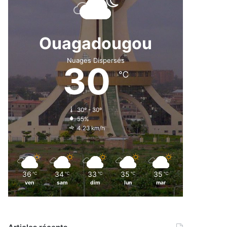
Ouagadougou
Nuages Dispersés
30
℃
30º - 30º
55%
4.23 km/h
36
34
33
35
35
℃
℃
℃
℃
℃
ven
sam
dim
lun
mar