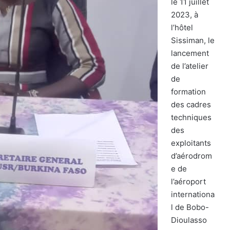
le 11 juillet
2023, à
l’hôtel
Sissiman, le
lancement
de l’atelier
de
formation
des cadres
techniques
des
exploitants
d’aérodrom
e de
l’aéroport
internationa
l de Bobo-
Dioulasso