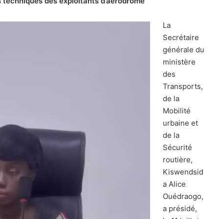
es techniques des exploitants d’aérodrome
L
a
Secrétaire
générale du
ministère
des
Transports,
de la
Mobilité
urbaine et
de la
Sécurité
routière,
Kiswendsid
a Alice
Ouédraogo,
a présidé,