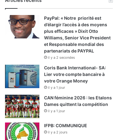
Articles récents
PayPal: « Notre priorité est
d’élargir l’accès à des moyens
plus efficaces » Dixit Otto
Williams, Senior Vice President
et Responsable mondial des
partenariats de PAYPAL
il y a 2 secondes
Coris Bank International- SA:
Lier votre compte bancaire à
votre Orange Money
il y a 1 jour
CAN féminine 2026 : les Etalons
Dames quittent la compétition
il y a 1 jour
IFPB: COMMUNIQUE
il y a 2 jours