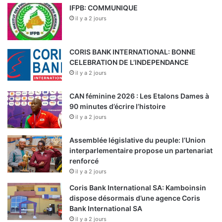
CORIS BANK INTERNATIONAL: BONNE
CELEBRATION DE L’INDEPENDANCE
il y a 2 jours
CAN féminine 2026 : Les Etalons Dames à
90 minutes d’écrire l’histoire
il y a 2 jours
Assemblée législative du peuple: l’Union
interparlementaire propose un partenariat
renforcé
il y a 2 jours
Coris Bank International SA: Kamboinsin
dispose désormais d’une agence Coris
Bank International SA
il y a 2 jours
Emissions du 2e trimestre 2026: plus de
3.500 milliards FCFA levés par les Etats de
l’Union