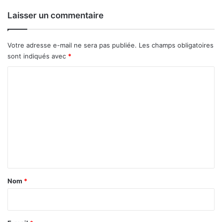
Votre adresse e-mail ne sera pas publiée.
Les champs obligatoires
o
sont indiqués avec
*
u
f
C
o
m
m
e
n
t
a
Nom
*
i
r
e
E-mail
*
*
Site web