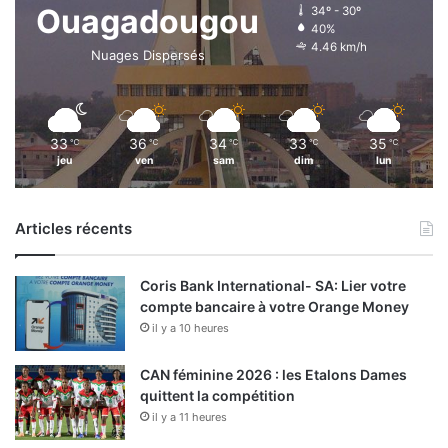
33
36
34
33
35
℃
℃
℃
℃
℃
jeu
ven
sam
dim
lun
Articles récents
Coris Bank International- SA: Lier votre
compte bancaire à votre Orange Money
il y a 10 heures
CAN féminine 2026 : les Etalons Dames
quittent la compétition
il y a 11 heures
IFPB: COMMUNIQUE
il y a 2 jours