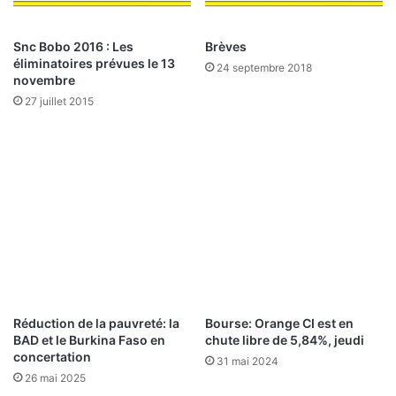
v
é
e
r
a
i
Snc Bobo 2016 : Les
Brèves
u
m
éliminatoires prévues le 13
24 septembre 2018
e
é
novembre
n
e
27 juillet 2015
c
s
h
:
a
n
C
t
e
i
q
e
u
r
e
Réduction de la pauvreté: la
Bourse: Orange CI est en
BAD et le Burkina Faso en
chute libre de 5,84%, jeudi
r
concertation
i
31 mai 2024
s
26 mai 2025
q
u
Laisser un commentaire
e
O
b