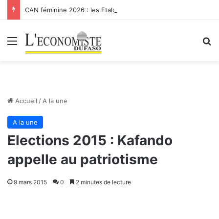
CAN féminine 2026 : les Etalons Dames quittent la compétition
Menu
R
Accueil
/
A la une
A la une
Elections 2015 : Kafando
appelle au patriotisme
9 mars 2015
0
2 minutes de lecture