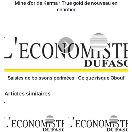
e
Mine d’or de Karma : True gold de nouveau en
K
chantier
a
r
S
m
a
a
i
:
s
i
T
e
r
s
u
d
e
e
g
b
Saisies de boissons périmées : Ce que risque Obouf
o
o
l
i
Articles similaires
d
s
d
s
e
o
n
n
o
s
u
p