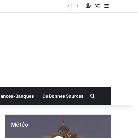
Connexion
Article Aléatoire
Sidebar (bar
Rechercher
nances-Banques
De Bonnes Sources
Météo