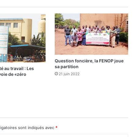
i
c
e
Question foncière, la FENOP joue
sa partition
é au travail : Les
voie de «zéro
21 juin 2022
igatoires sont indiqués avec
*