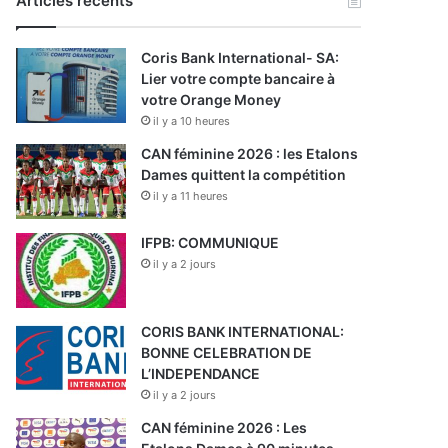
Articles récents
Coris Bank International- SA:
Lier votre compte bancaire à
votre Orange Money
il y a 10 heures
CAN féminine 2026 : les Etalons
Dames quittent la compétition
il y a 11 heures
IFPB: COMMUNIQUE
il y a 2 jours
CORIS BANK INTERNATIONAL:
BONNE CELEBRATION DE
L’INDEPENDANCE
il y a 2 jours
CAN féminine 2026 : Les