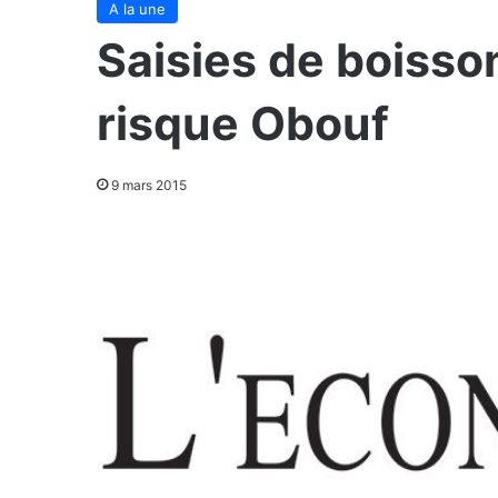
A la une
Saisies de boisso
risque Obouf
9 mars 2015