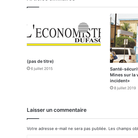
K
a
f
a
n
d
o
a
p
(pas de titre)
p
Santé-sécurit
6 juillet 2015
e
Mines sur la 
l
incident»
l
8 juillet 2019
e
a
u
Laisser un commentaire
p
a
t
Votre adresse e-mail ne sera pas publiée.
Les champs obl
r
i