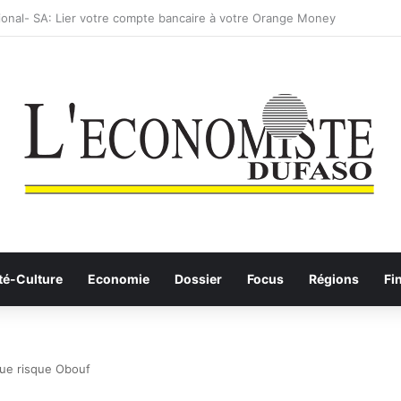
: les Etalons Dames quittent la compétition
té-Culture
Economie
Dossier
Focus
Régions
Fi
que risque Obouf