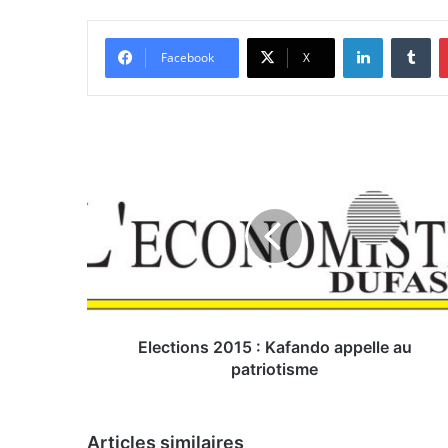
Linkedin
Tumblr
Facebook
X
E
l
e
c
t
i
o
n
s
2
Elections 2015 : Kafando appelle au
0
patriotisme
1
5
:
Articles similaires