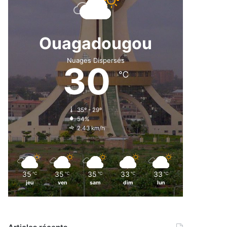
Ouagadougou
Nuages Dispersés
30
℃
35º - 29º
54%
2.43 km/h
35
35
35
33
33
℃
℃
℃
℃
℃
jeu
ven
sam
dim
lun