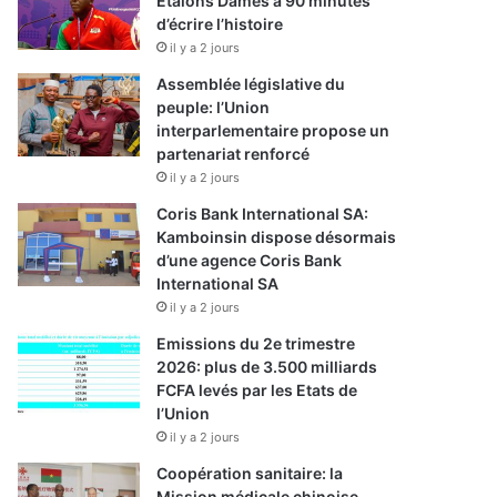
Etalons Dames à 90 minutes
d’écrire l’histoire
il y a 2 jours
Assemblée législative du
peuple: l’Union
interparlementaire propose un
partenariat renforcé
il y a 2 jours
Coris Bank International SA:
Kamboinsin dispose désormais
d’une agence Coris Bank
International SA
il y a 2 jours
Emissions du 2e trimestre
2026: plus de 3.500 milliards
FCFA levés par les Etats de
l’Union
il y a 2 jours
Coopération sanitaire: la
Mission médicale chinoise