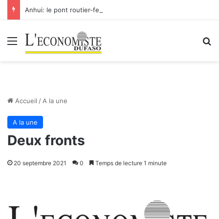
Anhui: le pont routier-ferroviaire sur le Yangtsé de Ma’anshan entre dans la phase finale en vue de sa mise en service
Menu
R
Accueil
/
A la une
A la une
Deux fronts
20 septembre 2021
0
Temps de lecture 1 minute