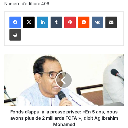
Numéro d’édition: 406
Linkedin
Tumblr
Pinterest
Reddit
VKontakte
Partager par email
Imprimer
F
o
n
d
s
d
’
a
p
p
Fonds d’appui à la presse privée: «En 5 ans, nous
u
avons plus de 2 milliards FCFA », dixit Ag Ibrahim
i
Mohamed