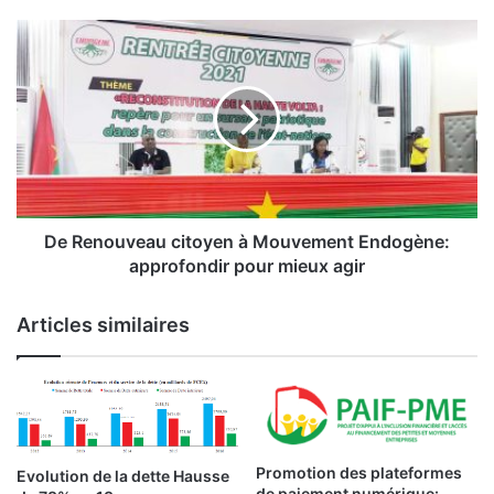
à
l
D
a
e
p
R
r
e
e
n
s
o
s
u
e
v
p
e
r
a
De Renouveau citoyen à Mouvement Endogène:
i
u
approfondir pour mieux agir
v
c
é
i
Articles similaires
e
t
:
o
«
y
E
e
n
n
5
à
a
M
Promotion des plateformes
Evolution de la dette Hausse
n
de paiement numérique: