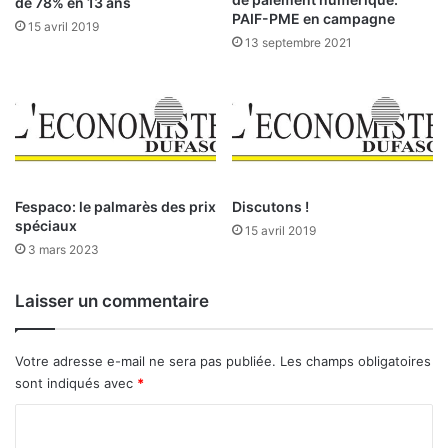
o
de 78% en 13 ans
PAIF-PME en campagne
s
u
15 avril 2019
,
v
13 septembre 2021
n
e
o
m
u
e
s
n
a
t
v
E
o
n
Fespaco: le palmarès des prix
Discutons !
n
d
spéciaux
s
15 avril 2019
o
p
3 mars 2023
g
l
è
u
n
Laisser un commentaire
s
e
d
:
e
a
Votre adresse e-mail ne sera pas publiée.
Les champs obligatoires
2
p
sont indiqués avec
*
m
p
i
C
r
l
o