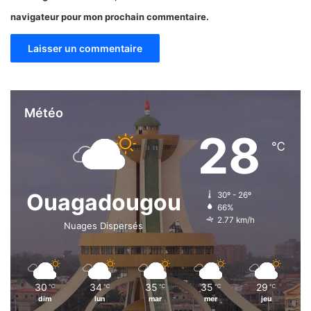
b
navigateur pour mon prochain commentaire.
r
a
h
i
m
M
o
Météo
h
28
a
℃
m
e
d
Ouagadougou
30º - 26º
66%
2.77 km/h
Nuages Dispersés
30
34
35
35
29
℃
℃
℃
℃
℃
dim
lun
mar
mer
jeu