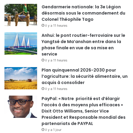
Gendarmerie nationale: la 3e Légion
désormais sous le commandement du
Colonel Théophile Tago
il y a 11 heures
Anhui: le pont routier-ferroviaire sur le
Yangtsé de Ma’anshan entre dans la
phase finale en vue de sa mise en
service
il y a 11 heures
Plan quinquennal 2026-2030 pour
l’agriculture: la sécurité alimentaire, un
acquis à consolider
il y a 11 heures
PayPal: « Notre priorité est d’élargir
l’accès à des moyens plus efficaces »
Dixit Otto Williams, Senior Vice
President et Responsable mondial des
partenariats de PAYPAL
il y a 1 jour