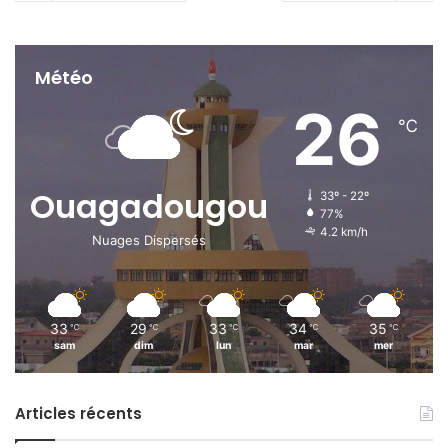
Météo
26
℃
Ouagadougou
33º - 22º
77%
4.2 km/h
Nuages Dispersés
33
29
33
34
35
℃
℃
℃
℃
℃
sam
dim
lun
mar
mer
Articles récents