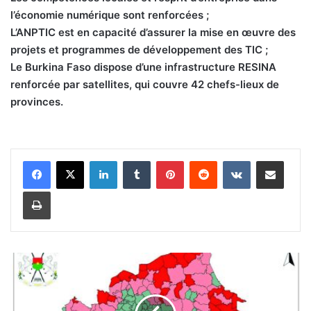
l’économie numérique sont renforcées ;
L’ANPTIC est en capacité d’assurer la mise en œuvre des
projets et programmes de développement des TIC ;
Le Burkina Faso dispose d’une infrastructure RESINA
renforcée par satellites, qui couvre 42 chefs-lieux de
provinces.
Linkedin
Tumblr
Pinterest
Reddit
VKontakte
Partager par email
Imprimer
E
d
u
c