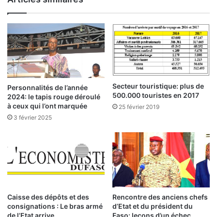
e
e
n
d
c
e
e
l
:
’
1
a
3
n
,
n
6
é
Secteur touristique: plus de
Personnalités de l’année
0
e
500.000 touristes en 2017
2024: le tapis rouge déroulé
%
2
à ceux qui l’ont marquée
25 février 2019
d
0
3 février 2025
e
2
s
2
s
t
:
r
u
D
c
r
t
I
Caisse des dépôts et des
Rencontre des anciens chefs
u
consignations : Le bras armé
d’Etat et du président du
b
de l’Etat arrive
Faso: leçons d’un échec
r
r