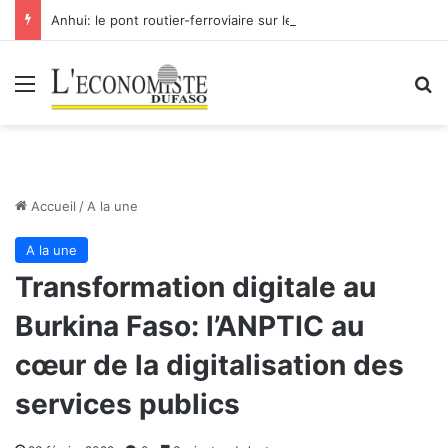
Anhui: le pont routier-ferroviaire sur le Yangtsé de Ma’anshan entre dans la phase finale en vue de sa mise en service
Menu
R
Accueil
/
A la une
A la une
Transformation digitale au
Burkina Faso: l’ANPTIC au
cœur de la digitalisation des
services publics