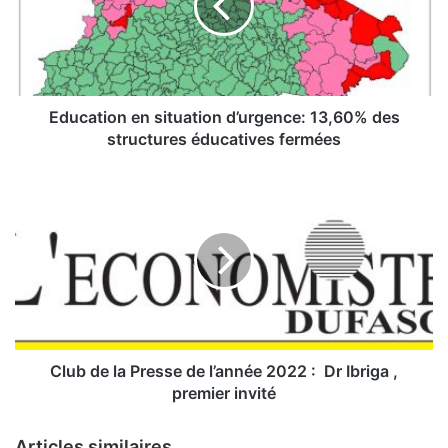
a
t
i
o
n
e
Education en situation d’urgence: 13,60% des
n
structures éducatives fermées
s
i
C
t
l
u
u
a
b
t
d
i
e
o
l
n
a
d
P
’
r
Club de la Presse de l’année 2022 : Dr Ibriga ,
u
e
premier invité
r
s
g
s
Articles similaires