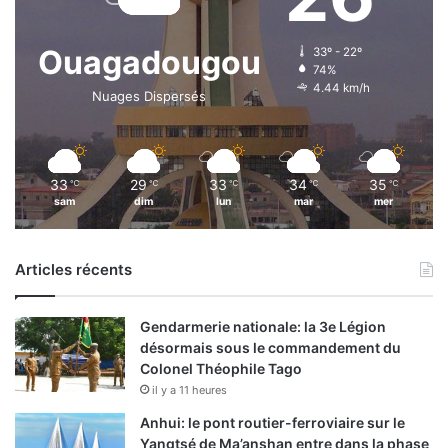
Ouagadougou
33º - 22º
74%
4.44 km/h
Nuages Dispersés
33
29
33
34
35
℃
℃
℃
℃
℃
sam
dim
lun
mar
mer
Articles récents
Gendarmerie nationale: la 3e Légion
désormais sous le commandement du
Colonel Théophile Tago
il y a 11 heures
Anhui: le pont routier-ferroviaire sur le
Yangtsé de Ma’anshan entre dans la phase