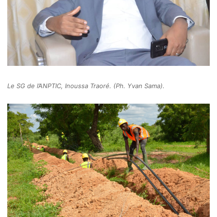
Le SG de l’ANPTIC, Inoussa Traoré. (Ph. Yvan Sama).