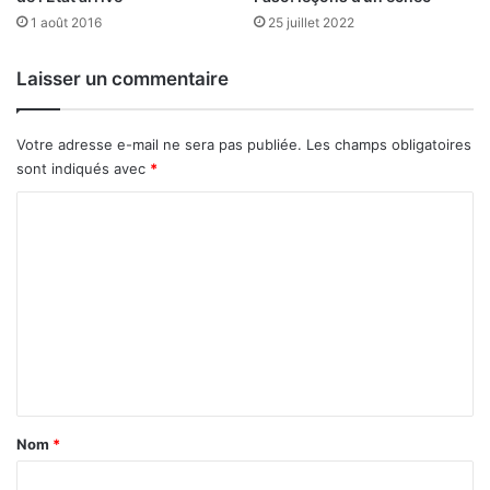
e
i
1 août 2016
25 juillet 2022
s
g
é
a
Laisser un commentaire
d
,
u
p
c
r
Votre adresse e-mail ne sera pas publiée.
Les champs obligatoires
a
e
sont indiqués avec
*
t
m
i
i
C
v
e
o
e
r
s
m
i
f
n
m
e
v
e
r
i
m
t
n
é
é
t
e
s
a
Nom
*
i