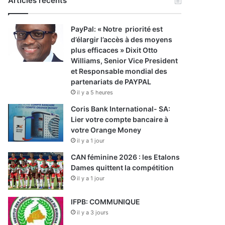
Articles récents
PayPal: « Notre priorité est
d’élargir l’accès à des moyens
plus efficaces » Dixit Otto
Williams, Senior Vice President
et Responsable mondial des
partenariats de PAYPAL
il y a 5 heures
Coris Bank International- SA:
Lier votre compte bancaire à
votre Orange Money
il y a 1 jour
CAN féminine 2026 : les Etalons
Dames quittent la compétition
il y a 1 jour
IFPB: COMMUNIQUE
il y a 3 jours