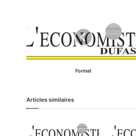
F
o
r
m
a
t
Format
Articles similaires