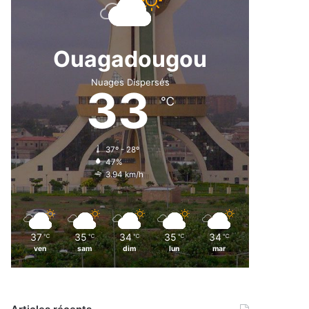
Ouagadougou
Nuages Dispersés
33
℃
37º - 28º
47%
3.94 km/h
37
35
34
35
34
℃
℃
℃
℃
℃
ven
sam
dim
lun
mar