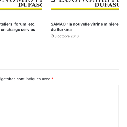
U
n
b
eliers, forum, etc.:
SAMAO : la nouvelle vitrine minière
i
es en charge servies
du Burkina
l
3 octobre 2016
a
n
q
u
i
i
n
igatoires sont indiqués avec
*
t
e
r
p
e
l
l
e