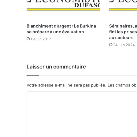
Blanchiment d’argent : Le Burkina
Séminaires, at
se prépare à une évaluation
fini les pris
aux acteurs
19 juin 2017
24 juin 2024
Laisser un commentaire
Votre adresse e-mail ne sera pas publiée.
Les champs obl
C
o
m
m
e