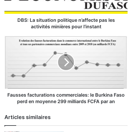
s
i
t
u
DBS: La situation politique n’affecte pas les
a
activités minières pour l’instant
t
i
F
o
a
n
u
p
s
o
s
l
e
i
s
t
f
i
a
q
c
Fausses facturations commerciales: le Burkina Faso
u
t
perd en moyenne 299 milliards FCFA par an
e
u
n
r
Articles similaires
’
a
a
t
f
i