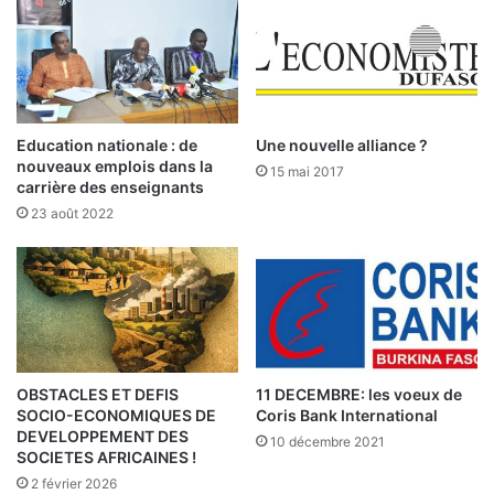
f
o
e
n
c
s
t
c
e
o
p
m
Education nationale : de
Une nouvelle alliance ?
a
m
nouveaux emplois dans la
15 mai 2017
s
e
carrière des enseignants
l
r
23 août 2022
e
c
s
i
a
a
c
l
t
e
i
s
v
:
i
l
OBSTACLES ET DEFIS
11 DECEMBRE: les voeux de
t
SOCIO-ECONOMIQUES DE
Coris Bank International
e
DEVELOPPEMENT DES
é
B
10 décembre 2021
SOCIETES AFRICAINES !
s
u
m
2 février 2026
r