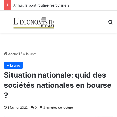
Anhui: le pont routier-ferroviaire sur le Yangtsé de Ma’anshan entre dans la phase finale en vue de sa mise en service
Menu
R
Accueil
/
A la une
A la une
Situation nationale: quid des
sociétés nationales en bourse
?
8 février 2022
0
3 minutes de lecture