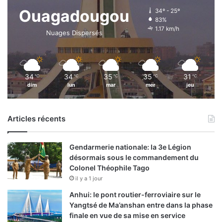
Ouagadougou
34º - 25º
83%
1.17 km/h
Nuages Dispersés
34
34
35
35
31
℃
℃
℃
℃
℃
dim
lun
mar
mer
jeu
Articles récents
Gendarmerie nationale: la 3e Légion
désormais sous le commandement du
Colonel Théophile Tago
il y a 1 jour
Anhui: le pont routier-ferroviaire sur le
Yangtsé de Ma’anshan entre dans la phase
finale en vue de sa mise en service