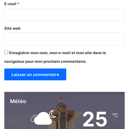
2
e
E-mail
*
9
*
9
m
i
Site web
l
l
i
a
Enregistrer mon nom, mon e-mail et mon site dans le
r
navigateur pour mon prochain commentaire.
d
s
F
C
F
A
p
Météo
a
25
r
℃
a
n