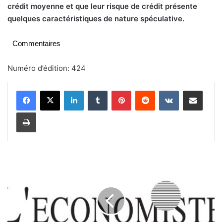
crédit moyenne et que leur risque de crédit présente
quelques caractéristiques de nature spéculative.
Commentaires
Numéro d’édition: 424
Linkedin
Tumblr
Pinterest
Reddit
VKontakte
Partager par email
Imprimer
D
B
S
:
L
a