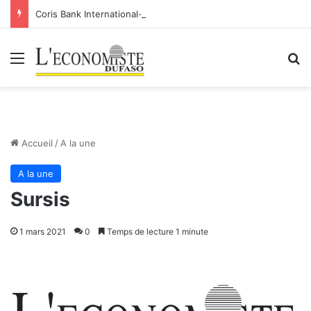
Coris Bank International- SA: Lier votre compte bancaire à votre Orange Money
Menu
R
Accueil
/
A la une
A la une
Sursis
1 mars 2021
0
Temps de lecture 1 minute