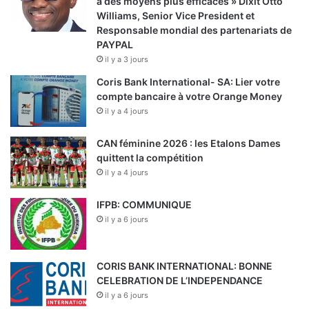
à des moyens plus efficaces » Dixit Otto
Williams, Senior Vice President et
Responsable mondial des partenariats de
PAYPAL
il y a 3 jours
Coris Bank International- SA: Lier votre
compte bancaire à votre Orange Money
il y a 4 jours
CAN féminine 2026 : les Etalons Dames
quittent la compétition
il y a 4 jours
IFPB: COMMUNIQUE
il y a 6 jours
CORIS BANK INTERNATIONAL: BONNE
CELEBRATION DE L’INDEPENDANCE
il y a 6 jours