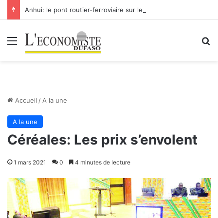
Anhui: le pont routier-ferroviaire sur le Yangtsé de Ma’anshan entre dans la phase finale en vue de sa mise en service
Menu
R
Accueil
/
A la une
A la une
Céréales: Les prix s’envolent
1 mars 2021
0
4 minutes de lecture