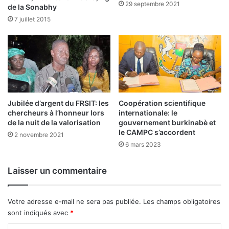
l
29 septembre 2021
de la Sonabhy
G
7 juillet 2015
o
e
h
-
A
k
u
e
Jubilée d’argent du FRSIT: les
Coopération scientifique
f
chercheurs à l’honneur lors
internationale: le
a
de la nuit de la valorisation
gouvernement burkinabè et
i
le CAMPC s’accordent
2 novembre 2021
t
6 mars 2023
C
h
Laisser un commentaire
e
v
a
Votre adresse e-mail ne sera pas publiée.
Les champs obligatoires
l
sont indiqués avec
*
i
e