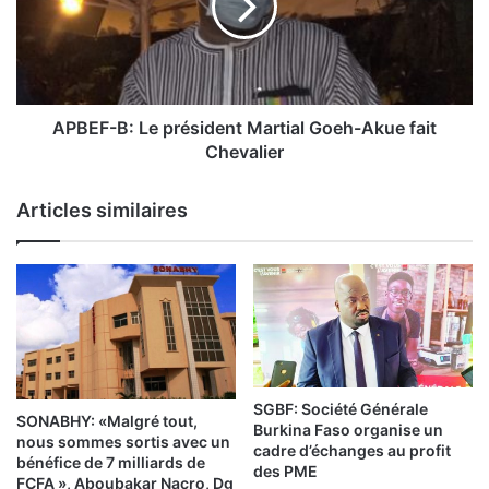
F
-
B
:
L
e
APBEF-B: Le président Martial Goeh-Akue fait
p
Chevalier
r
é
Articles similaires
s
i
d
e
n
t
M
a
r
SGBF: Société Générale
SONABHY: «Malgré tout,
t
Burkina Faso organise un
nous sommes sortis avec un
i
cadre d’échanges au profit
bénéfice de 7 milliards de
a
des PME
FCFA », Aboubakar Nacro, Dg