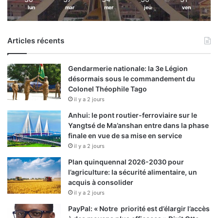
lun
mar
mer
jeu
ven
Articles récents
Gendarmerie nationale: la 3e Légion
désormais sous le commandement du
Colonel Théophile Tago
il y a 2 jours
Anhui: le pont routier-ferroviaire sur le
Yangtsé de Ma’anshan entre dans la phase
finale en vue de sa mise en service
il y a 2 jours
Plan quinquennal 2026-2030 pour
l’agriculture: la sécurité alimentaire, un
acquis à consolider
il y a 2 jours
PayPal: « Notre priorité est d’élargir l’accès