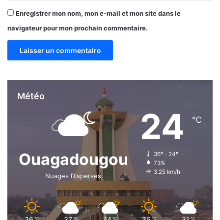
Enregistrer mon nom, mon e-mail et mon site dans le
navigateur pour mon prochain commentaire.
Météo
24
℃
Ouagadougou
36º - 24º
73%
3.25 km/h
Nuages Dispersés
36
37
34
36
31
℃
℃
℃
℃
℃