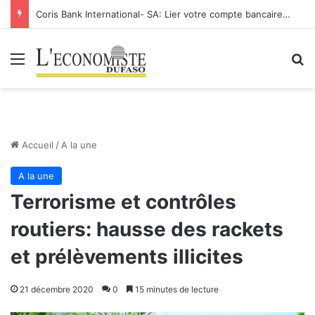
Coris Bank International- SA: Lier votre compte bancaire à votre Orange Money
Menu
R
Accueil
/
A la une
A la une
Terrorisme et contrôles
routiers: hausse des rackets
et prélèvements illicites
21 décembre 2020
0
15 minutes de lecture