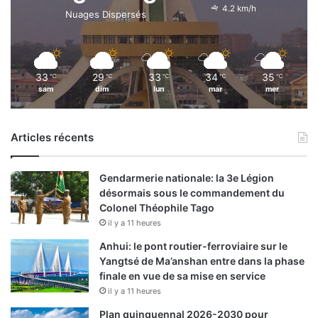
4.2 km/h
Nuages Dispersés
33
29
33
34
35
℃
℃
℃
℃
℃
sam
dim
lun
mar
mer
Articles récents
Gendarmerie nationale: la 3e Légion
désormais sous le commandement du
Colonel Théophile Tago
il y a 11 heures
Anhui: le pont routier-ferroviaire sur le
Yangtsé de Ma’anshan entre dans la phase
finale en vue de sa mise en service
il y a 11 heures
Plan quinquennal 2026-2030 pour