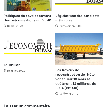
é
,
m
Politiques de développement
Législatives: des candidats
a
: les préconisations du Dr. HK
inéligibles
i
16 mai 2023
16 novembre 2015
s
p
a
s
g
o
u
v
Tourbillon
e
Les travaux de
15 juillet 2022
r
reconstruction de l’hôtel
n
vont durer 18 mois et
coûteront 13 milliards de
é
FCFA (Ph: MK)
»
13 février 2017
,
d
Laisser un commentaire