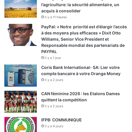
l’agriculture: la sécurité alimentaire, un
acquis à consolider
il y a 11 heures
PayPal: « Notre priorité est d’élargir l’accès
à des moyens plus efficaces » Dixit Otto
Williams, Senior Vice President et
Responsable mondial des partenariats de
PAYPAL
il y a 1 jour
Coris Bank International- SA: Lier votre
compte bancaire à votre Orange Money
il y a 2 jours
CAN féminine 2026 : les Etalons Dames
quittent la compétition
il y a 2 jours
IFPB: COMMUNIQUE
il y a 4 jours