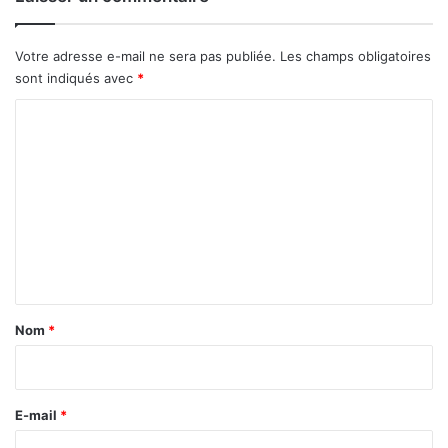
i
x
i
Votre adresse e-mail ne sera pas publiée.
Les champs obligatoires
t
sont indiqués avec
*
A
s
C
s
o
e
m
g
n
m
a
e
A
n
n
s
t
e
l
a
Nom
*
m
i
e
r
S
o
e
E-mail
*
m
*