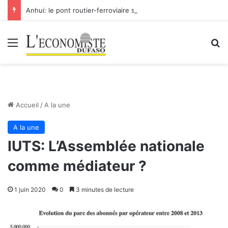
Anhui: le pont routier-ferroviaire sur le Yangtsé de Ma’anshan entre dans la phase finale en vue de sa mise en service
Menu
R
Accueil
/
A la une
A la une
IUTS: L’Assemblée nationale
comme médiateur ?
1 juin 2020
0
3 minutes de lecture