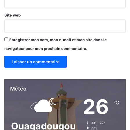
d
a
Site web
Enregistrer mon nom, mon e-mail et mon site dans le
navigateur pour mon prochain commentaire.
Météo
26
℃
Ouagadougou
33º - 22º
77%