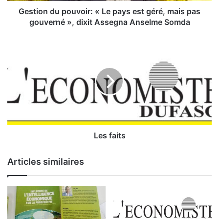
u
p
Gestion du pouvoir: « Le pays est géré, mais pas
o
gouverné », dixit Assegna Anselme Somda
u
v
L
o
e
i
s
r
f
:
a
«
i
L
t
e
s
p
a
Les faits
y
s
Articles similaires
e
s
t
g
é
r