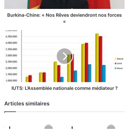
-
C
h
Burkina-Chine: « Nos Rêves deviendront nos forces
i
«
n
e
I
:
U
«
T
S
N
:
o
L
s
’
R
A
ê
s
v
s
IUTS: L’Assemblée nationale comme médiateur ?
e
e
s
m
Articles similaires
d
b
e
l
v
é
i
e