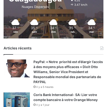
43%
3.47 km/h
Nuages Dispersés
37
35
34
35
34
℃
℃
℃
℃
℃
ven
sam
dim
lun
mar
Articles récents
PayPal: « Notre priorité est d’élargir l’accès
à des moyens plus efficaces » Dixit Otto
Williams, Senior Vice President et
Responsable mondial des partenariats de
PAYPAL
il y a 5 heures
Coris Bank International- SA: Lier votre
compte bancaire à votre Orange Money
il y a 1 jour