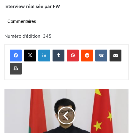
Interview réalisée par FW
Commentaires
Numéro d’édition: 345
Linkedin
Tumblr
Pinterest
Reddit
VKontakte
Partager par email
Imprimer
B
u
r
k
i
n
a