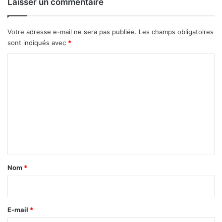
Laisser un commentaire
r
?
Votre adresse e-mail ne sera pas publiée.
Les champs obligatoires
sont indiqués avec
*
C
o
m
m
e
n
t
a
Nom
*
i
r
e
E-mail
*