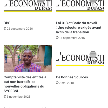
e
n
n
a
d
t
r
i
o
o
DBS
Loi 013 et Code du travail
n
n
: Une relecture exigée avant
22 septembre 2020
t
a
la fin de la transition
n
l
14 septembre 2015
o
e
s
c
f
o
o
m
r
m
c
e
e
m
s
é
Comptabilité des entités à
De Bonnes Sources
«
but non lucratif: les
d
7 mai 2018
nouvelles obligations du
i
SYCEBNL
a
6 novembre 2023
t
e
u