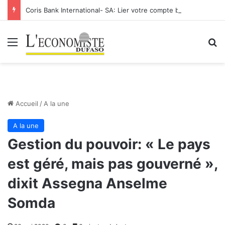
Coris Bank International- SA: Lier votre compte bancaire à votre Orange Money
Menu
R
Accueil
/
A la une
A la une
Gestion du pouvoir: « Le pays
est géré, mais pas gouverné »,
dixit Assegna Anselme
Somda