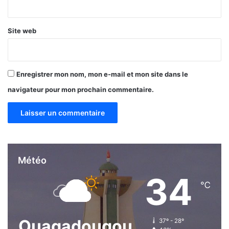
*
Site web
Enregistrer mon nom, mon e-mail et mon site dans le
navigateur pour mon prochain commentaire.
Météo
34
℃
Ouagadougou
37º - 28º