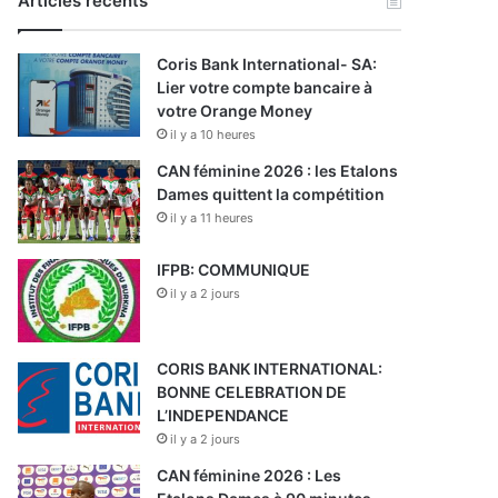
Articles récents
Coris Bank International- SA:
Lier votre compte bancaire à
votre Orange Money
il y a 10 heures
CAN féminine 2026 : les Etalons
Dames quittent la compétition
il y a 11 heures
IFPB: COMMUNIQUE
il y a 2 jours
CORIS BANK INTERNATIONAL:
BONNE CELEBRATION DE
L’INDEPENDANCE
il y a 2 jours
CAN féminine 2026 : Les