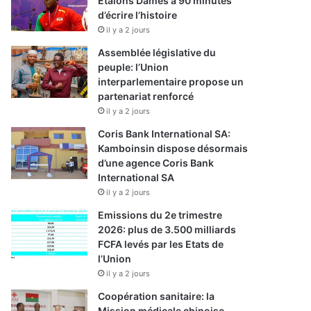
Etalons Dames à 90 minutes
d’écrire l’histoire
il y a 2 jours
Assemblée législative du
peuple: l’Union
interparlementaire propose un
partenariat renforcé
il y a 2 jours
Coris Bank International SA:
Kamboinsin dispose désormais
d’une agence Coris Bank
International SA
il y a 2 jours
Emissions du 2e trimestre
2026: plus de 3.500 milliards
FCFA levés par les Etats de
l’Union
il y a 2 jours
Coopération sanitaire: la
Mission médicale chinoise