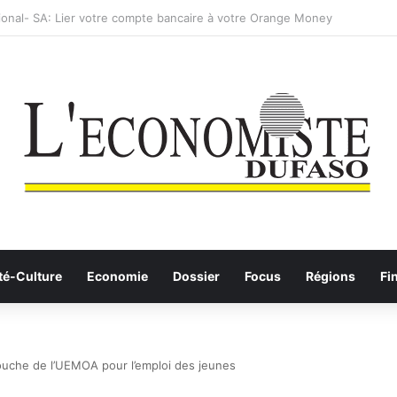
: les Etalons Dames quittent la compétition
té-Culture
Economie
Dossier
Focus
Régions
Fi
touche de l’UEMOA pour l’emploi des jeunes