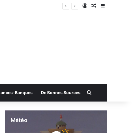
Connexion
Article Aléatoire
Sidebar (bar
Rechercher
nances-Banques
De Bonnes Sources
Météo