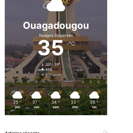
Ouagadougou
Nuages Dispersés
35
℃
35º - 29º
37%
2.17 km/h
35
37
34
33
35
℃
℃
℃
℃
℃
jeu
ven
sam
dim
lun