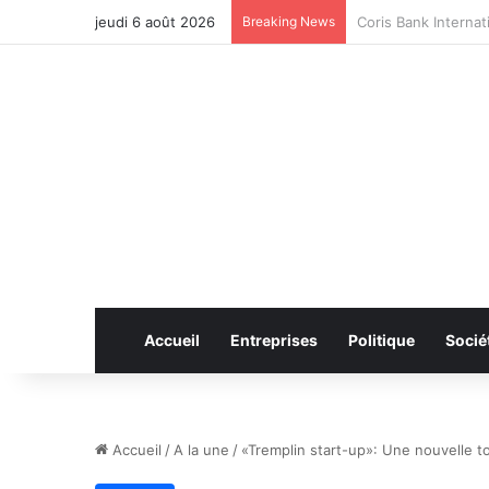
jeudi 6 août 2026
Breaking News
CAN féminine 2026 
Accueil
Entreprises
Politique
Socié
Accueil
/
A la une
/
«Tremplin start-up»: Une nouvelle 