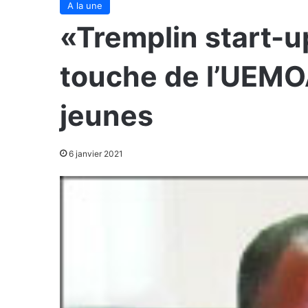
A la une
«Tremplin start-u
touche de l’UEMOA
jeunes
6 janvier 2021