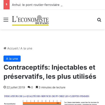
Anhui: le pont routier-ferroviaire sur le Yangtsé de Ma’anshan entre dans la phase finale en vue de sa mise en service
Menu
R
Accueil
/
A la une
A la une
Contraceptifs: Injectables et
préservatifs, les plus utilisés
22 juillet 2019
0
3 minutes de lecture