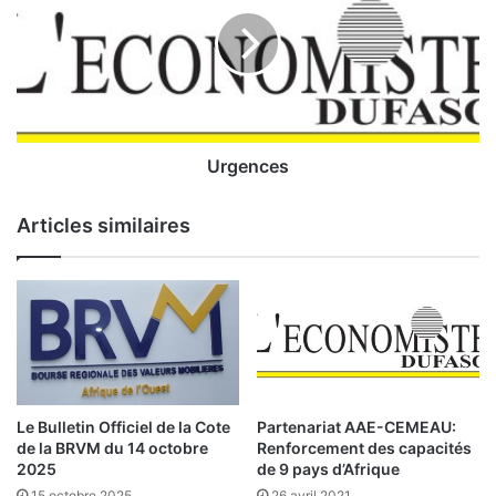
g
y
e
a
n
l
c
e
e
«
s
L
a
Urgences
f
a
Articles similaires
u
t
e
à
l
’
E
t
a
Le Bulletin Officiel de la Cote
Partenariat AAE-CEMEAU:
t
de la BRVM du 14 octobre
Renforcement des capacités
b
2025
de 9 pays d’Afrique
u
15 octobre 2025
26 avril 2021