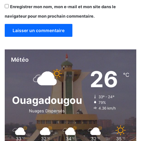
Enregistrer mon nom, mon e-mail et mon site dans le
navigateur pour mon prochain commentaire.
Météo
26
℃
Ouagadougou
33º - 24º
79%
4.36 km/h
Nuages Dispersés
33
32
34
32
35
℃
℃
℃
℃
℃