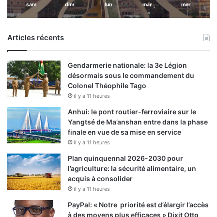
sam
dim
lun
mar
mer
Articles récents
Gendarmerie nationale: la 3e Légion
désormais sous le commandement du
Colonel Théophile Tago
il y a 11 heures
Anhui: le pont routier-ferroviaire sur le
Yangtsé de Ma’anshan entre dans la phase
finale en vue de sa mise en service
il y a 11 heures
Plan quinquennal 2026-2030 pour
l’agriculture: la sécurité alimentaire, un
acquis à consolider
il y a 11 heures
PayPal: « Notre priorité est d’élargir l’accès
à des moyens plus efficaces » Dixit Otto