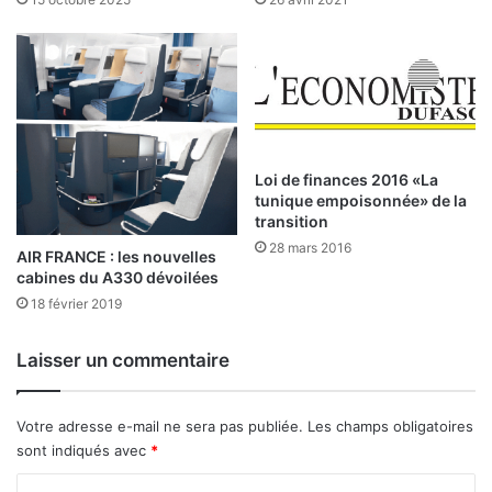
r
k
i
n
a
b
è
»
Loi de finances 2016 «La
,
tunique empoisonnée» de la
transition
M
o
28 mars 2016
AIR FRANCE : les nouvelles
u
cabines du A330 dévoilées
s
18 février 2019
s
a
Laisser un commentaire
D
a
b
Votre adresse e-mail ne sera pas publiée.
Les champs obligatoires
o
sont indiqués avec
*
d
e
C