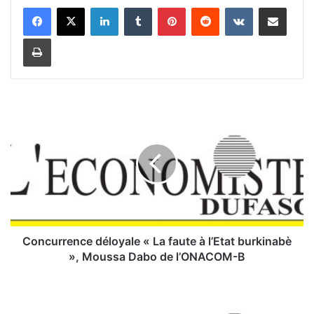
Linkedin
Tumblr
Pinterest
Reddit
VKontakte
Partager par email
Imprimer
C
o
n
c
u
r
r
e
n
c
Concurrence déloyale « La faute à l’Etat burkinabè
e
», Moussa Dabo de l’ONACOM-B
d
é
U
l
r
o