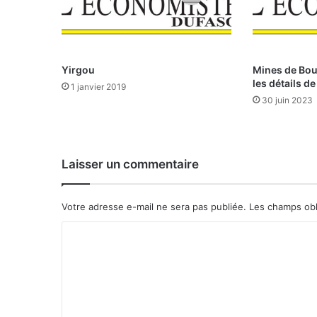
s
:
l
e
B
Yirgou
Mines de Bo
u
les détails de
1 janvier 2019
r
30 juin 2023
k
i
n
a
Laisser un commentaire
d
a
n
Votre adresse e-mail ne sera pas publiée.
Les champs obl
s
l
C
e
o
t
â
m
t
m
o
n