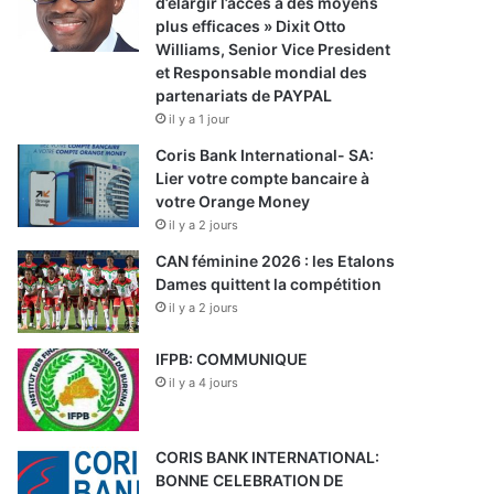
d’élargir l’accès à des moyens
plus efficaces » Dixit Otto
Williams, Senior Vice President
et Responsable mondial des
partenariats de PAYPAL
il y a 1 jour
Coris Bank International- SA:
Lier votre compte bancaire à
votre Orange Money
il y a 2 jours
CAN féminine 2026 : les Etalons
Dames quittent la compétition
il y a 2 jours
IFPB: COMMUNIQUE
il y a 4 jours
CORIS BANK INTERNATIONAL:
BONNE CELEBRATION DE