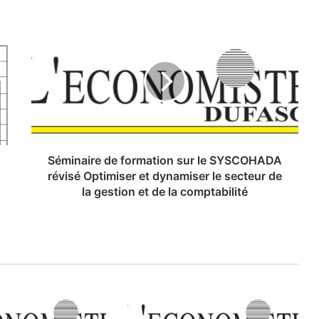
S
é
m
i
n
a
i
r
e
d
Séminaire de formation sur le SYSCOHADA
e
révisé Optimiser et dynamiser le secteur de
f
la gestion et de la comptabilité
o
r
m
a
t
i
o
n