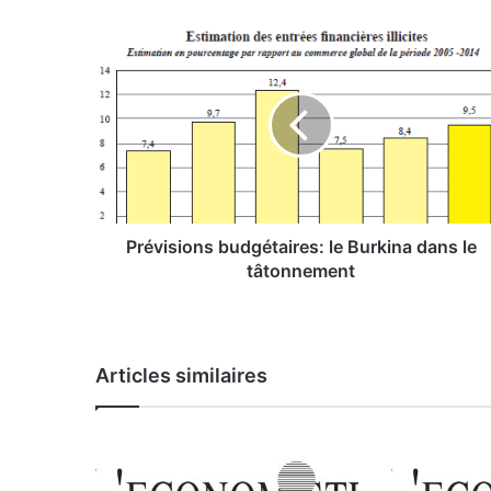
P
r
é
v
i
s
i
o
n
s
Prévisions budgétaires: le Burkina dans le
b
tâtonnement
u
d
g
é
Articles similaires
t
a
i
r
e