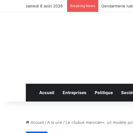
samedi 8 août 2026
Breaking News
Gendarmerie nat
Accueil
Entreprises
Politique
Socié
Accueil
/
A la une
/
Le «Sukuk marocain», un modèle pour