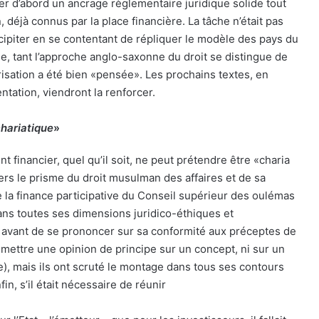
rer d’abord un ancrage règlementaire juridique solide tout
, déjà connus par la place financière. La tâche n’était pas
récipiter en se contentant de répliquer le modèle des pays du
ble, tant l’approche anglo-saxonne du droit se distingue de
titrisation a été bien «pensée». Les prochains textes, en
tation, viendront la renforcer.
chariatique
»
 financier, quel qu’il soit, ne peut prétendre être «charia
rs le prisme du droit musulman des affaires et de sa
 la finance participative du Conseil supérieur des oulémas
dans toutes ses dimensions juridico-éthiques et
 avant de se prononcer sur sa conformité aux préceptes de
émettre une opinion de principe sur un concept, ni sur un
), mais ils ont scruté le montage dans tous ses contours
in, s’il était nécessaire de réunir