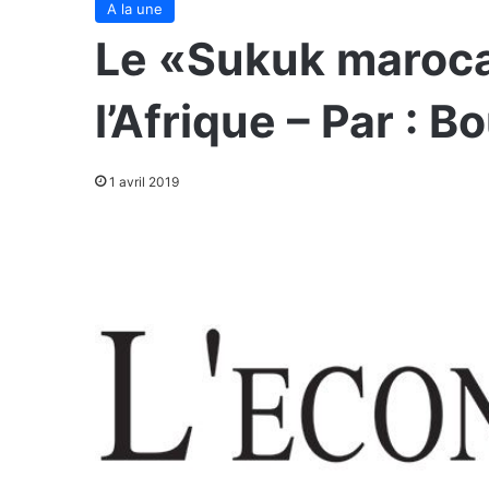
A la une
Le «Sukuk maroca
l’Afrique – Par : B
1 avril 2019