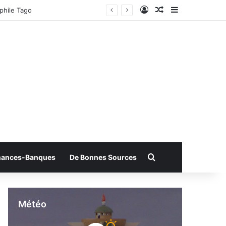
Connexion
Article Aléatoire
Sidebar (bar
phile Tago
Rechercher
nances-Banques
De Bonnes Sources
Météo