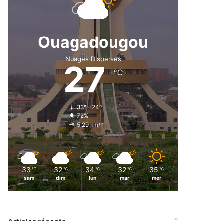
Ouagadougou
Nuages Dispersés
27
℃
33º - 24º
72%
5.29 km/h
33
32
34
32
35
℃
℃
℃
℃
℃
sam
dim
lun
mar
mer