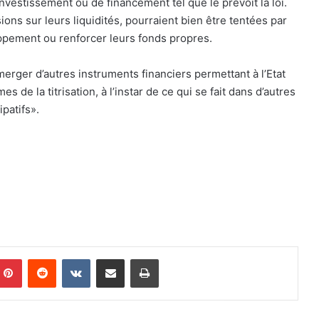
investissement ou de financement tel que le prévoit la loi.
ions sur leurs liquidités, pourraient bien être tentées par
ppement ou renforcer leurs fonds propres.
erger d’autres instruments financiers permettant à l’Etat
de la titrisation, à l’instar de ce qui se fait dans d’autres
patifs».
Pinterest
Reddit
VKontakte
Partager par email
Imprimer