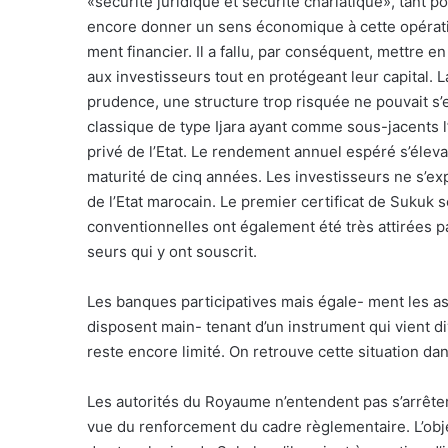
«sécurité juridique et sécurité chariatique», tant pou
encore donner un sens économique à cette opération
ment financier. Il a fallu, par conséquent, mettre
aux investisseurs tout en protégeant leur capital. 
prudence, une structure trop risquée ne pouvait s’e
classique de type Ijara ayant comme sous-jacents l’
privé de l’Etat. Le rendement annuel espéré s’éleva
maturité de cinq années. Les investisseurs ne s’ex
de l’Etat marocain. Le premier certificat de Sukuk 
conventionnelles ont également été très attirées p
seurs qui y ont souscrit.
Les banques participatives mais égale- ment les a
disposent main- tenant d’un instrument qui vient div
reste encore limité. On retrouve cette situation dan
Les autorités du Royaume n’entendent pas s’arrête
vue du renforcement du cadre règlementaire. L’obje