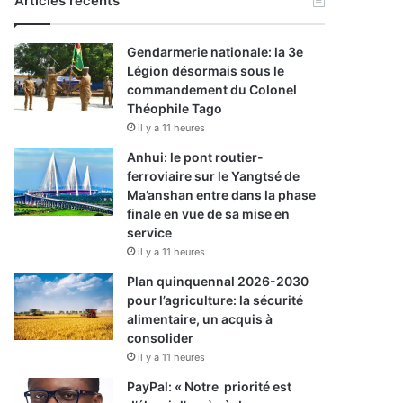
Articles récents
Gendarmerie nationale: la 3e
Légion désormais sous le
commandement du Colonel
Théophile Tago
il y a 11 heures
Anhui: le pont routier-
ferroviaire sur le Yangtsé de
Ma’anshan entre dans la phase
finale en vue de sa mise en
service
il y a 11 heures
Plan quinquennal 2026-2030
pour l’agriculture: la sécurité
alimentaire, un acquis à
consolider
il y a 11 heures
PayPal: « Notre priorité est