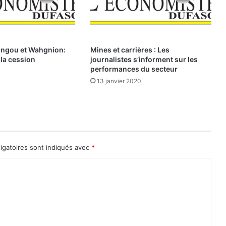
s
u
r
l
e
ungou et Wahgnion:
Mines et carrières : Les
S
 la cession
journalistes s’informent sur les
Y
performances du secteur
S
13 janvier 2020
C
O
H
A
D
A
igatoires sont indiqués avec
*
r
é
v
i
s
é
O
p