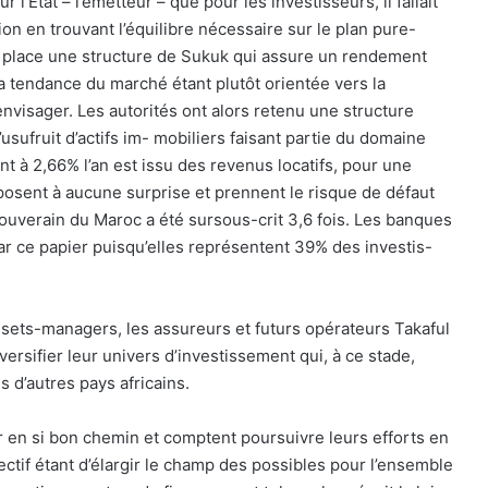
r l’Etat – l’émetteur – que pour les investisseurs, il fallait
 en trouvant l’équilibre nécessaire sur le plan pure-
 en place une structure de Sukuk qui assure un rendement
La tendance du marché étant plutôt orientée vers la
nvisager. Les autorités ont alors retenu une structure
usufruit d’actifs im- mobiliers faisant partie du domaine
nt à 2,66% l’an est issu des revenus locatifs, pour une
posent à aucune surprise et prennent le risque de défaut
souverain du Maroc a été sursous-crit 3,6 fois. Les banques
ar ce papier puisqu’elles représentent 39% des investis-
ssets-managers, les assureurs et futurs opérateurs Takaful
ersifier leur univers d’investissement qui, à ce stade,
s d’autres pays africains.
r en si bon chemin et comptent poursuivre leurs efforts en
ctif étant d’élargir le champ des possibles pour l’ensemble