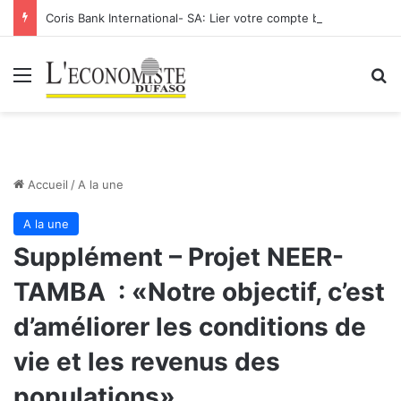
Coris Bank International- SA: Lier votre compte bancaire à votre Orange Money
Menu
R
Accueil
/
A la une
A la une
Supplément – Projet NEER-
TAMBA : «Notre objectif, c’est
d’améliorer les conditions de
vie et les revenus des
populations»