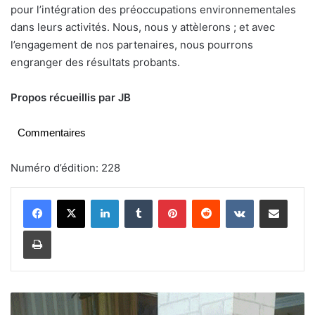
pour l’intégration des préoccupations environnementales
dans leurs activités. Nous, nous y attèlerons ; et avec
l’engagement de nos partenaires, nous pourrons
engranger des résultats probants.
Propos récueillis par JB
Commentaires
Numéro d’édition: 228
Linkedin
Tumblr
Pinterest
Reddit
VKontakte
Partager par email
Imprimer
H
o