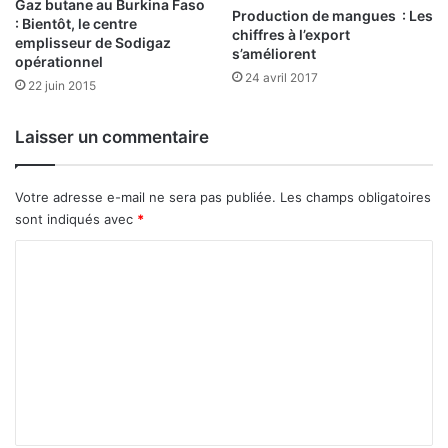
Gaz butane au Burkina Faso
C
Production de mangues : Les
: Bientôt, le centre
o
chiffres à l’export
emplisseur de Sodigaz
r
s’améliorent
opérationnel
i
24 avril 2017
22 juin 2015
s
B
a
Laisser un commentaire
n
k
I
Votre adresse e-mail ne sera pas publiée.
Les champs obligatoires
n
sont indiqués avec
*
t
C
e
r
o
n
m
a
t
m
i
e
o
n
n
a
t