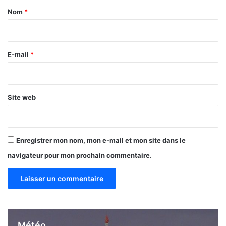
l
a
d
Nom
*
i
i
s
r
t
i
e
E-mail
*
n
*
g
u
é
Site web
e
m
e
i
Enregistrer mon nom, mon e-mail et mon site dans le
l
navigateur pour mon prochain commentaire.
l
e
u
r
e
e
n
Météo