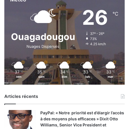
t
26
r
℃
e
p
r
Ouagadougou
37º - 26º
i
73%
s
4.25 km/h
Nuages Dispersés
e
d
e
l
’
37
35
34
33
33
℃
℃
℃
℃
℃
a
ven
sam
dim
lun
mar
n
n
é
Articles récents
e
PayPal: « Notre priorité est d’élargir l’accès
à des moyens plus efficaces » Dixit Otto
Williams, Senior Vice President et