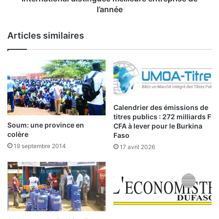
r
i
l’année
é
o
s
n
Articles similaires
o
a
r
l
s
e
d
s
u
d
F
e
a
l
Calendrier des émissions de
s
a
titres publics : 272 milliards F
o
q
Soum: une province en
CFA à lever pour le Burkina
e
u
colère
Faso
n
a
19 septembre 2014
17 avril 2026
2
l
0
i
1
t
7
é
: