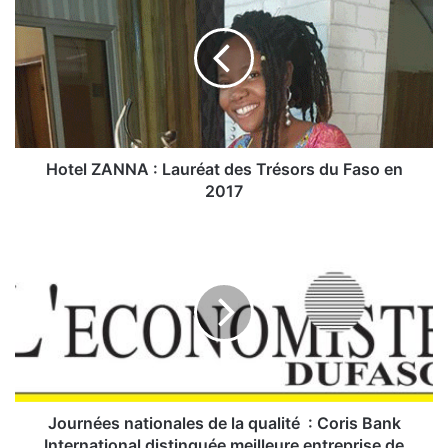
t
e
l
Z
A
N
N
A
Hotel ZANNA : Lauréat des Trésors du Faso en
:
2017
L
J
a
o
u
u
r
r
é
n
a
é
t
e
d
s
e
n
s
a
Journées nationales de la qualité : Coris Bank
T
t
International distinguée meilleure entreprise de