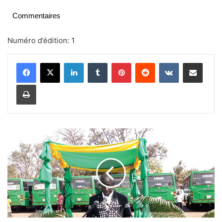
Commentaires
Numéro d’édition: 1
Linkedin
Tumblr
Pinterest
Reddit
VKontakte
Partager par email
Imprimer
S
O
T
R
A
C
O
à
B