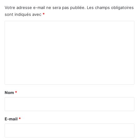
Votre adresse e-mail ne sera pas publiée.
Les champs obligatoires
sont indiqués avec
*
C
o
m
m
e
n
t
a
Nom
*
i
r
e
E-mail
*
*