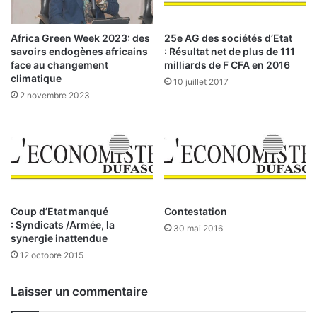
i
c
i
Africa Green Week 2023: des
25e AG des sociétés d’Etat
e
savoirs endogènes africains
: Résultat net de plus de 111
l
face au changement
milliards de F CFA en 2016
l
climatique
10 juillet 2017
e
2 novembre 2023
m
e
n
t
l
a
n
c
Coup d’Etat manqué
Contestation
: Syndicats /Armée, la
é
30 mai 2016
synergie inattendue
e
s
12 octobre 2015
Laisser un commentaire