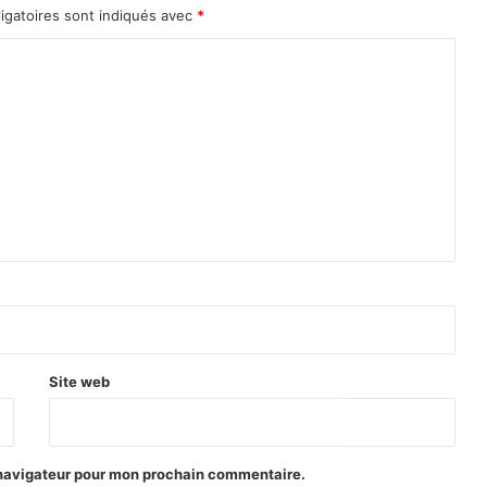
o
igatoires sont indiqués avec
*
l
i
d
e
r
l
’
a
x
e
P
a
r
i
s
-
Site web
A
b
i
d
 navigateur pour mon prochain commentaire.