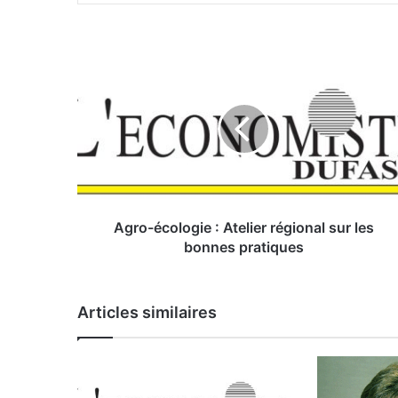
A
g
r
o
-
é
c
o
l
o
Agro-écologie : Atelier régional sur les
g
bonnes pratiques
i
e
:
Articles similaires
A
t
e
l