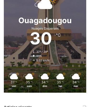
Ouagadougou
Nuages Dispersés
30
℃
37º - 28º
60%
5.62 km/h
37
35
34
35
34
℃
℃
℃
℃
℃
ven
sam
dim
lun
mar