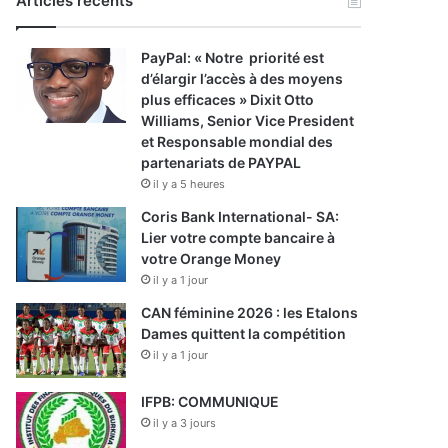
Articles récents
PayPal: « Notre priorité est
d’élargir l’accès à des moyens
plus efficaces » Dixit Otto
Williams, Senior Vice President
et Responsable mondial des
partenariats de PAYPAL
il y a 5 heures
Coris Bank International- SA:
Lier votre compte bancaire à
votre Orange Money
il y a 1 jour
CAN féminine 2026 : les Etalons
Dames quittent la compétition
il y a 1 jour
IFPB: COMMUNIQUE
il y a 3 jours