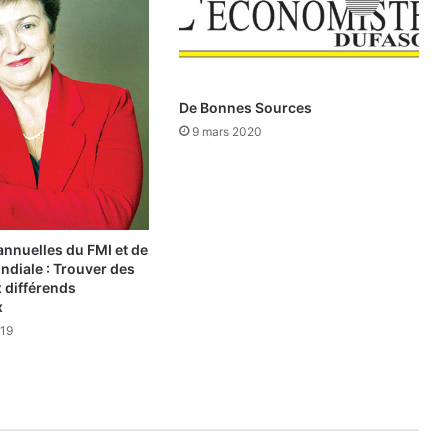
:
e
l
l
e
De Bonnes Sources
v
9 mars 2020
i
s
e
d
’
a
nnuelles du FMI et de
ndiale : Trouver des
b
 différends
o
x
r
019
d
à
c
o
n
s