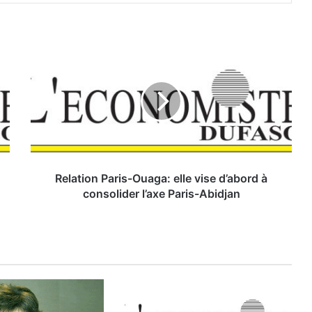
R
e
l
a
t
i
o
n
P
a
Relation Paris-Ouaga: elle vise d’abord à
r
consolider l’axe Paris-Abidjan
i
s
-
O
u
a
g
a