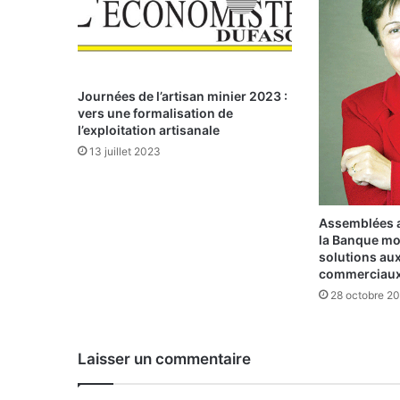
i
e
r
r
é
Journées de l’artisan minier 2023 :
g
vers une formalisation de
i
l’exploitation artisanale
o
13 juillet 2023
n
a
l
s
Assemblées a
la Banque mo
u
solutions aux
r
commerciau
l
28 octobre 2
e
s
b
o
Laisser un commentaire
n
n