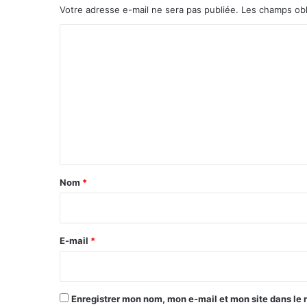
e
Votre adresse e-mail ne sera pas publiée.
Les champs obl
s
C
p
r
o
a
m
t
i
m
q
e
u
e
n
s
t
a
Nom
*
i
r
e
E-mail
*
*
Enregistrer mon nom, mon e-mail et mon site dans le