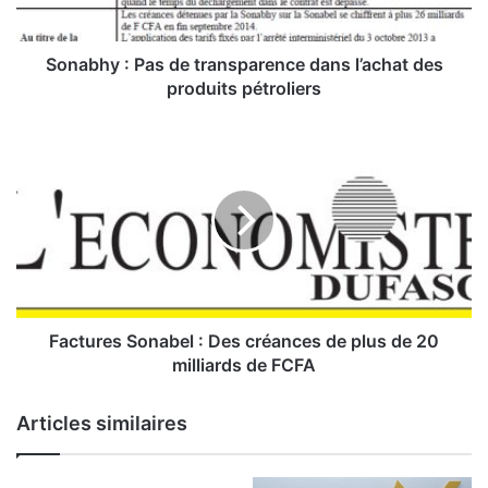
:
P
Sonabhy : Pas de transparence dans l’achat des
a
produits pétroliers
s
d
F
e
a
t
c
r
t
a
u
n
r
s
e
p
s
a
S
r
o
Factures Sonabel : Des créances de plus de 20
e
n
milliards de FCFA
n
a
c
b
Articles similaires
e
e
d
l
a
: