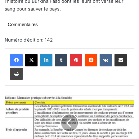
l’histoire du Burkina Faso dont les leurs ont versé leur
sang pour sauver le pays.
Commentaires
Numéro d’édition: 142
Linkedin
Tumblr
Pinterest
Reddit
VKontakte
Partager par email
Imprimer
S
o
n
a
b
h
y