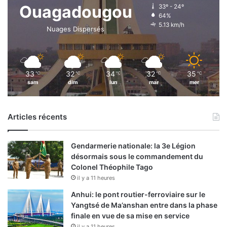
Ouagadougou
33º - 24º
64%
5.13 km/h
Nuages Dispersés
33
32
34
32
35
℃
℃
℃
℃
℃
sam
dim
lun
mar
mer
Articles récents
Gendarmerie nationale: la 3e Légion
désormais sous le commandement du
Colonel Théophile Tago
il y a 11 heures
Anhui: le pont routier-ferroviaire sur le
Yangtsé de Ma’anshan entre dans la phase
finale en vue de sa mise en service
il y a 11 heures