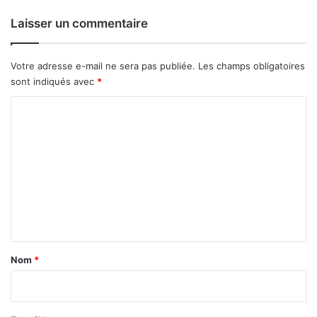
é
0
t
m
Laisser un commentaire
r
i
o
l
l
l
Votre adresse e-mail ne sera pas publiée.
Les champs obligatoires
i
i
sont indiqués avec
*
e
a
r
r
C
s
d
o
s
m
d
e
m
F
e
C
F
n
A
t
a
Nom
*
i
r