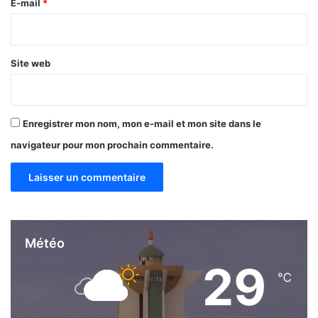
e
E-mail
*
*
Site web
Enregistrer mon nom, mon e-mail et mon site dans le
navigateur pour mon prochain commentaire.
Météo
29
℃