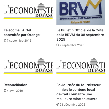
n
s
D
l
e
’
s
a
c
c
r
Télécoms : Airtel
Le Bulletin Officiel de la Cote
h
é
convoitée par Orange
de la BRVM du 08 septembre
a
a
2025
7 septembre 2015
t
n
9 septembre 2025
d
c
e
e
s
s
p
d
r
e
o
p
d
l
u
u
Réconciliation
3e Journée du fournisseur
i
minier: le contenu local
s
4 avril 2019
devrait connaitre une
t
d
meilleure mise en œuvre
s
e
p
28 décembre 2022
2