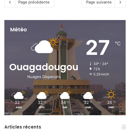
Page précédente
Page suivante
Météo
27
℃
Ouagadougou
33º - 24º
72%
5.29 km/h
Nuages Dispersés
33
32
34
32
35
℃
℃
℃
℃
℃
sam
dim
lun
mar
mer
Articles récents