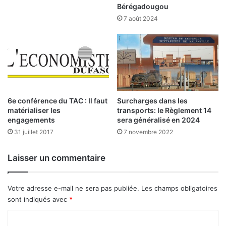
Bérégadougou
r
e
7 août 2024
c
e
t
t
e
s
6e conférence du TAC : Il faut
Surcharges dans les
matérialiser les
transports: le Règlement 14
engagements
sera généralisé en 2024
31 juillet 2017
7 novembre 2022
Laisser un commentaire
Votre adresse e-mail ne sera pas publiée.
Les champs obligatoires
sont indiqués avec
*
C