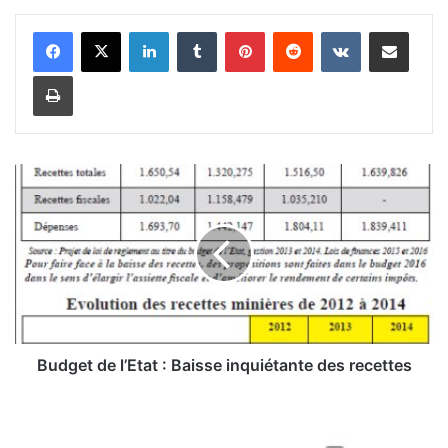
Linkedin
Tumblr
Pinterest
Reddit
VKontakte
Partager par email
Imprimer
B
u
d
g
e
t
d
e
l
’
Budget de l’Etat : Baisse inquiétante des recettes
E
t
C
a
o
t
p