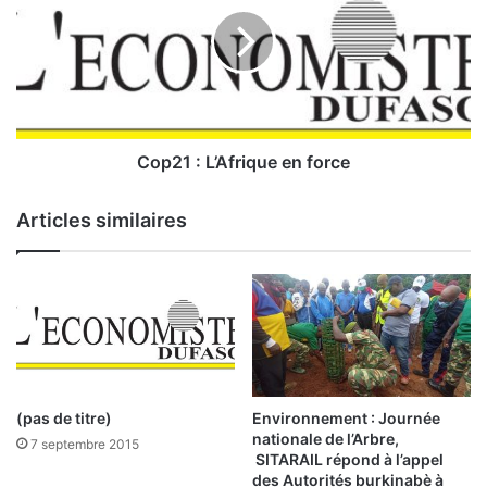
:
2
B
1
a
:
i
s
L
s
’
e
A
Cop21 : L’Afrique en force
i
f
n
r
Articles similaires
q
i
u
q
i
u
é
e
t
e
a
n
n
f
t
o
e
r
Environnement : Journée
(pas de titre)
d
c
nationale de l’Arbre,
7 septembre 2015
e
e
SITARAIL répond à l’appel
s
des Autorités burkinabè à