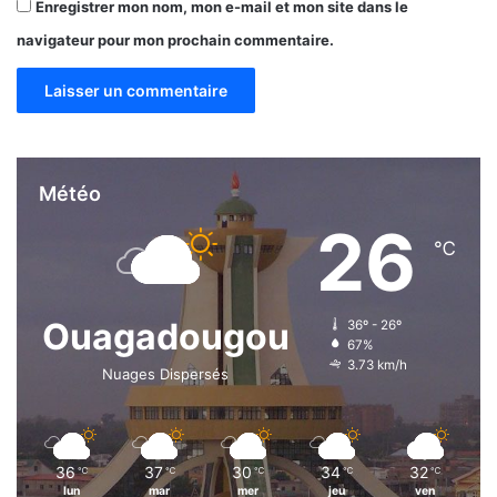
Enregistrer mon nom, mon e-mail et mon site dans le
navigateur pour mon prochain commentaire.
Météo
26
℃
Ouagadougou
36º - 26º
67%
3.73 km/h
Nuages Dispersés
36
37
30
34
32
℃
℃
℃
℃
℃
lun
mar
mer
jeu
ven