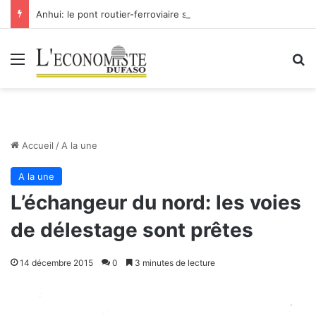
Anhui: le pont routier-ferroviaire sur le Yangtsé de Ma’anshan entre dans la phase finale en vue de sa mise en service
Menu
R
Accueil
/
A la une
A la une
L’échangeur du nord: les voies
de délestage sont prêtes
14 décembre 2015
0
3 minutes de lecture