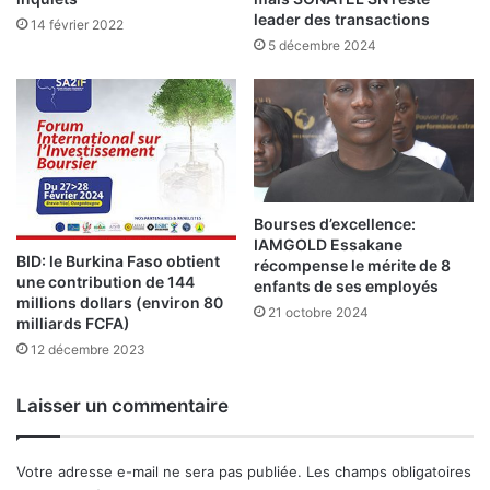
u
e
leader des transactions
14 février 2022
x
l
5 décembre 2024
v
’
i
O
r
u
u
e
s
s
t
Bourses d’excellence:
IAMGOLD Essakane
BID: le Burkina Faso obtient
récompense le mérite de 8
une contribution de 144
enfants de ses employés
millions dollars (environ 80
21 octobre 2024
milliards FCFA)
12 décembre 2023
Laisser un commentaire
Votre adresse e-mail ne sera pas publiée.
Les champs obligatoires