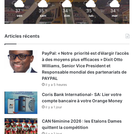
37
35
34
35
34
℃
℃
℃
℃
℃
ven
sam
dim
lun
mar
Articles récents
PayPal: « Notre priorité est d’élargir l’accès
à des moyens plus efficaces » Dixit Otto
Williams, Senior Vice President et
Responsable mondial des partenariats de
PAYPAL
il y a 5 heures
Coris Bank International- SA: Lier votre
compte bancaire à votre Orange Money
il y a 1 jour
CAN féminine 2026 : les Etalons Dames
quittent la compétition
il y a 1 jour