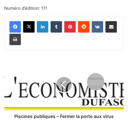
Numéro d’édition: 111
Linkedin
Tumblr
Pinterest
Reddit
VKontakte
Partager par email
Imprimer
P
i
s
c
i
n
e
s
p
u
Piscines publiques – Fermer la porte aux virus
b
l