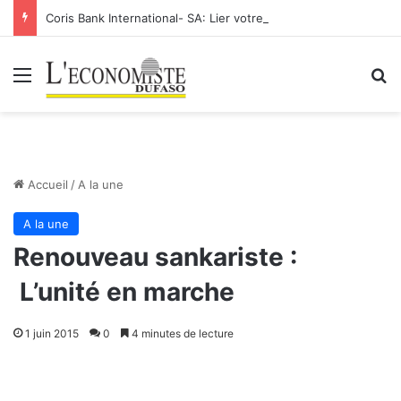
Coris Bank International- SA: Lier votre compte bancaire à votre Orange Money
Menu
R
Accueil
/
A la une
A la une
Renouveau sankariste :
L’unité en marche
1 juin 2015
0
4 minutes de lecture