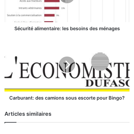
i
t
é
a
l
Sécurité alimentaire: les besoins des ménages
i
m
C
e
a
n
r
t
b
a
u
i
r
r
a
e
n
:
t
l
:
Carburant: des camions sous escorte pour Bingo?
e
d
s
e
Articles similaires
b
s
e
c
s
a