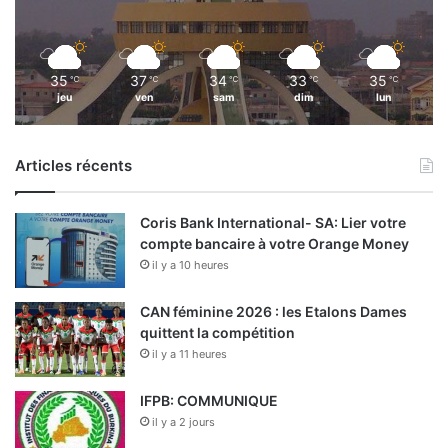
35
37
34
33
35
℃
℃
℃
℃
℃
jeu
ven
sam
dim
lun
Articles récents
Coris Bank International- SA: Lier votre
compte bancaire à votre Orange Money
il y a 10 heures
CAN féminine 2026 : les Etalons Dames
quittent la compétition
il y a 11 heures
IFPB: COMMUNIQUE
il y a 2 jours