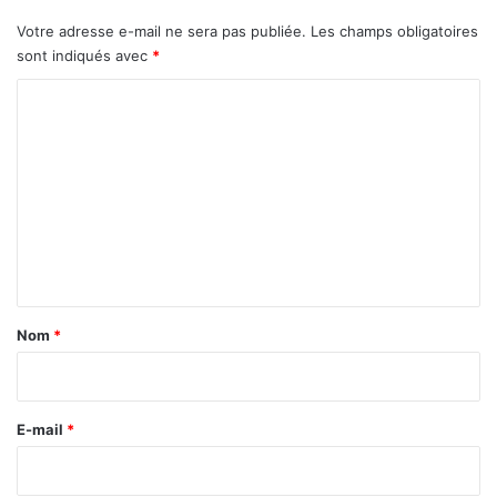
n
Votre adresse e-mail ne sera pas publiée.
Les champs obligatoires
g
sont indiqués avec
*
o
?
C
o
m
m
e
n
t
a
Nom
*
i
r
e
E-mail
*
*