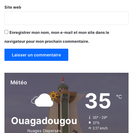
Site web
Enregistrer mon nom, mon e-mail et mon site dans le
navigateur pour mon prochain commentaire.
Météo
35
℃
Ouagadougou
35º - 29º
37%
2.17 km/h
Nuages Dispersés