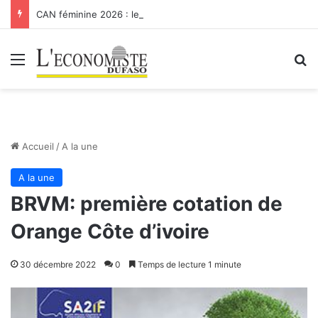
CAN féminine 2026 : les Etalons Dames quittent la compétition
Menu
R
Accueil
/
A la une
A la une
BRVM: première cotation de
Orange Côte d’ivoire
30 décembre 2022
0
Temps de lecture 1 minute