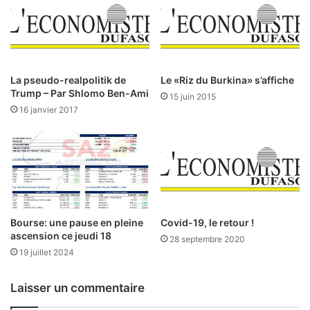
o
m
i
i
n
o
s
n
d
s
e
s
La pseudo-realpolitik de
Le «Riz du Burkina» s’affiche
s
o
Trump – Par Shlomo Ben-Ami
15 juin 2015
m
u
16 janvier 2017
é
s
n
e
a
s
g
c
e
o
s
r
t
e
Bourse: une pause en pleine
Covid-19, le retour !
p
ascension ce jeudi 18
28 septembre 2020
o
19 juillet 2024
u
r
Laisser un commentaire
B
i