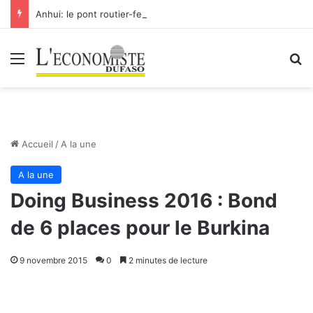
Anhui: le pont routier-ferroviaire sur le Yangtsé de Ma’anshan entre dans la phase finale en vue de sa mise en service
Menu
R
Accueil
/
A la une
A la une
Doing Business 2016 : Bond
de 6 places pour le Burkina
9 novembre 2015
0
2 minutes de lecture