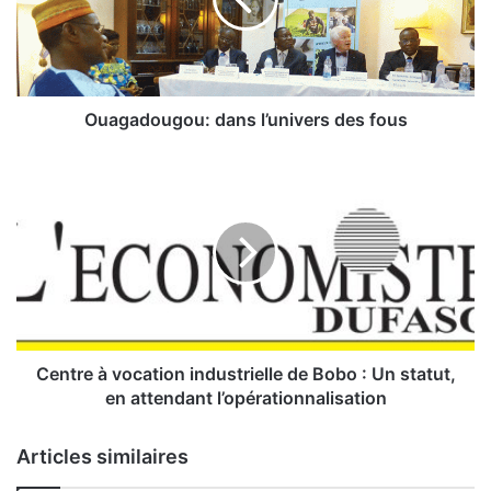
a
d
o
u
g
o
Ouagadougou: dans l’univers des fous
u
:
C
d
e
a
n
n
t
s
r
l
e
’
à
u
v
n
o
i
c
Centre à vocation industrielle de Bobo : Un statut,
v
a
en attendant l’opérationnalisation
e
t
r
i
Articles similaires
s
o
d
n