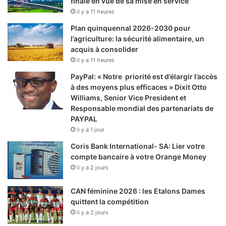
finale en vue de sa mise en service
il y a 11 heures
Plan quinquennal 2026-2030 pour
l’agriculture: la sécurité alimentaire, un
acquis à consolider
il y a 11 heures
PayPal: « Notre priorité est d’élargir l’accès
à des moyens plus efficaces » Dixit Otto
Williams, Senior Vice President et
Responsable mondial des partenariats de
PAYPAL
il y a 1 jour
Coris Bank International- SA: Lier votre
compte bancaire à votre Orange Money
il y a 2 jours
CAN féminine 2026 : les Etalons Dames
quittent la compétition
il y a 2 jours