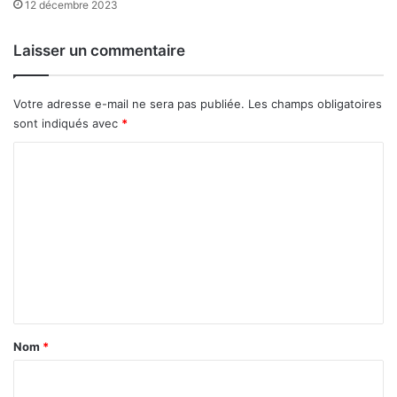
12 décembre 2023
s
t
a
Laisser un commentaire
t
u
t
Votre adresse e-mail ne sera pas publiée.
Les champs obligatoires
,
sont indiqués avec
*
e
C
n
a
o
t
m
t
e
m
n
e
d
n
a
n
t
t
a
l
Nom
*
’
i
o
r