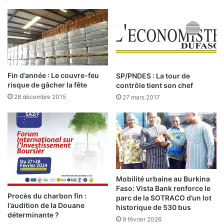
e
i
s
n
f
d
o
u
u
s
s
t
r
Fin d’année : Le couvre-feu
SP/PNDES : La tour de
i
risque de gâcher la fête
contrôle tient son chef
e
28 décembre 2015
27 mars 2017
l
l
e
d
e
B
o
b
Mobilité urbaine au Burkina
o
Faso: Vista Bank renforce le
Procès du charbon fin :
parc de la SOTRACO d’un lot
:
l’audition de la Douane
historique de 530 bus
U
déterminante ?
n
9 février 2026