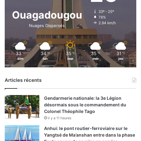
Ouagadougou
33º - 25º
76%
2.94 km/h
Nuages Dispersés
33
34
35
35
31
℃
℃
℃
℃
℃
dim
lun
mar
mer
jeu
Articles récents
Gendarmerie nationale: la 3e Légion
désormais sous le commandement du
Colonel Théophile Tago
il y a 11 heures
Anhui: le pont routier-ferroviaire sur le
Yangtsé de Ma’anshan entre dans la phase