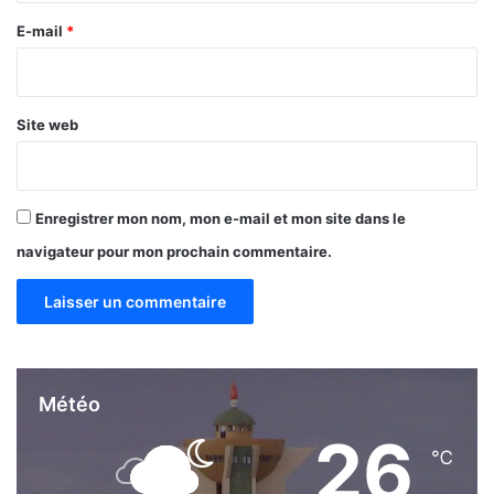
p
é
e
E-mail
*
r
*
a
t
i
Site web
o
n
n
a
Enregistrer mon nom, mon e-mail et mon site dans le
l
navigateur pour mon prochain commentaire.
i
s
a
t
i
o
n
Météo
26
℃