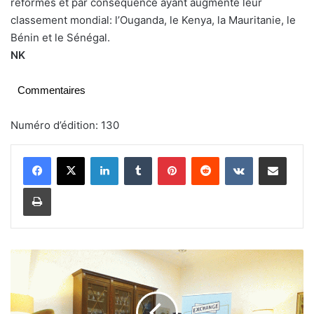
réformes et par conséquence ayant augmenté leur
classement mondial: l’Ouganda, le Kenya, la Mauritanie, le
Bénin et le Sénégal.
NK
Commentaires
Numéro d’édition: 130
Linkedin
Tumblr
Pinterest
Reddit
VKontakte
Partager par email
Imprimer
O
u
a
g