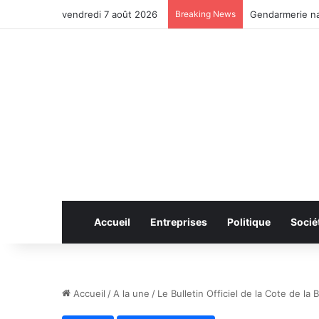
vendredi 7 août 2026
Breaking News
Gendarmerie na
Accueil
Entreprises
Politique
Socié
Accueil
/
A la une
/
Le Bulletin Officiel de la Cote de l