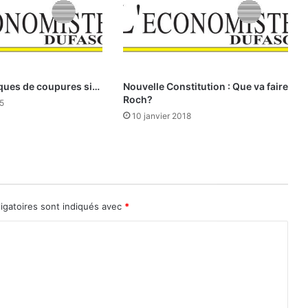
s
d
a
n
s
l
sques de coupures si…
Nouvelle Constitution : Que va faire
’
Roch?
5
e
10 janvier 2018
s
p
a
c
e
U
igatoires sont indiqués avec
*
E
M
O
A
:
l
a