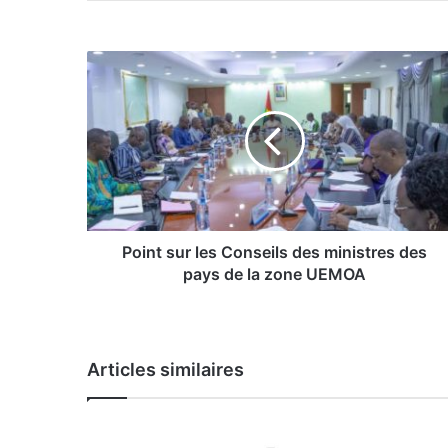
P
o
i
n
t
s
u
r
l
e
Point sur les Conseils des ministres des
s
pays de la zone UEMOA
C
o
n
s
Articles similaires
e
i
l
s