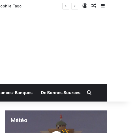
Connexion
Article Aléatoire
Sidebar (bar
ophile Tago
Rechercher
nances-Banques
De Bonnes Sources
Météo