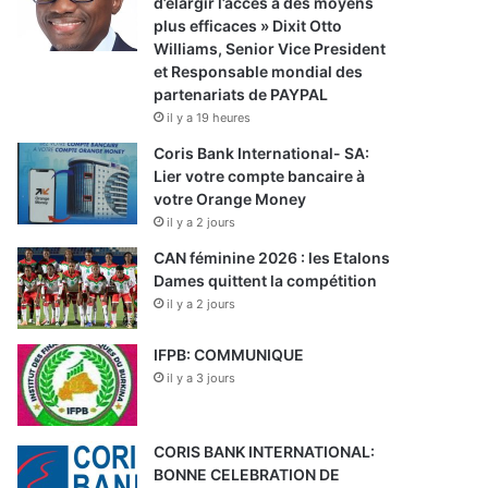
d’élargir l’accès à des moyens
plus efficaces » Dixit Otto
Williams, Senior Vice President
et Responsable mondial des
partenariats de PAYPAL
il y a 19 heures
Coris Bank International- SA:
Lier votre compte bancaire à
votre Orange Money
il y a 2 jours
CAN féminine 2026 : les Etalons
Dames quittent la compétition
il y a 2 jours
IFPB: COMMUNIQUE
il y a 3 jours
CORIS BANK INTERNATIONAL:
BONNE CELEBRATION DE