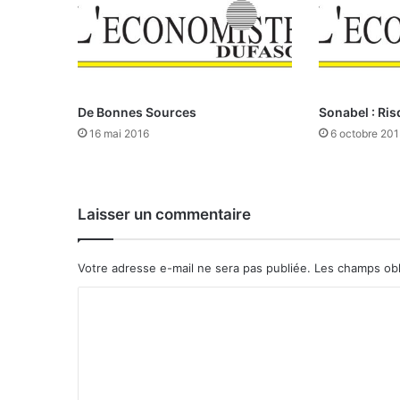
d
e
s
m
i
n
De Bonnes Sources
Sonabel : Ri
i
16 mai 2016
6 octobre 201
s
t
r
e
Laisser un commentaire
s
d
e
Votre adresse e-mail ne sera pas publiée.
Les champs obl
s
p
C
a
o
y
s
m
d
m
e