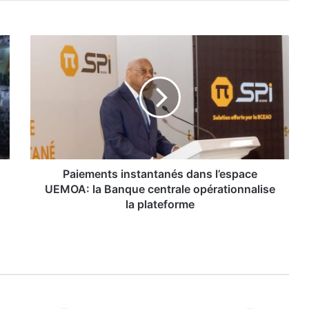
P
a
i
e
m
e
n
t
s
i
Paiements instantanés dans l’espace
n
UEMOA: la Banque centrale opérationnalise
s
la plateforme
t
a
n
t
a
n
é