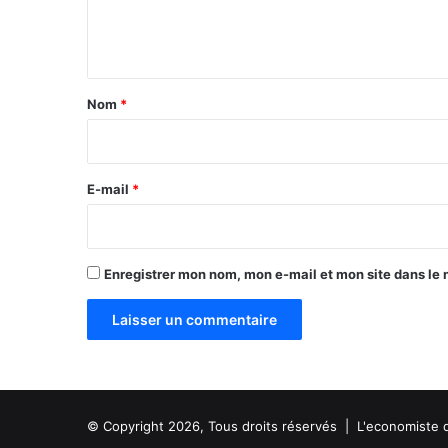
l
e
a
n
z
o
t
n
a
Nom
*
e
i
U
E
r
M
e
E-mail
*
O
A
*
Enregistrer mon nom, mon e-mail et mon site dans le
© Copyright 2026, Tous droits réservés |
L'economiste 