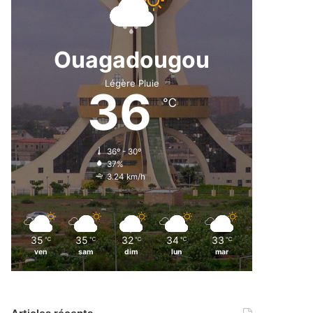
Ouagadougou
Légère Pluie
36
℃
36º - 30º
37%
3.24 km/h
35
35
32
34
33
℃
℃
℃
℃
℃
ven
sam
dim
lun
mar