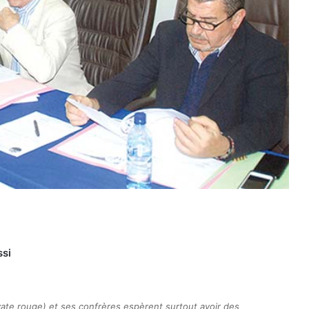
ssi
vate rouge) et ses confrères espèrent surtout avoir des