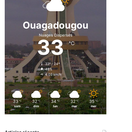
Ouagadougou
Nuages Dispersés
33
℃
33º - 24º
48%
4.03 km/h
33
32
34
32
35
℃
℃
℃
℃
℃
sam
dim
lun
mar
mer