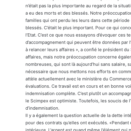
n’était pas la plus importante au regard de la situa
a eu des morts et des blessés. Notre préoccupati
familles qui ont perdu les leurs dans cette périod
blessés. C’était le plus important. Pour ce qui conc
l’Etat. C’est ce que nous essayons d’évoquer ces t
d’accompagnement qui peuvent être données par l’E
à relancer leurs affaires », a confié le président du 
affaires, mais notre préoccupation concerne égalem
nombreuses, qui sont là aujourd’hui sans salaire, 
nécessaire que nous mettons nos efforts en commu
attèle actuellement avec le ministère du Commerce
évaluations. Ce travail est en cours et en bonne voi
indemnisation complète. C’est plutôt un accompagne
le Scimpex est optimiste. Toutefois, les soucis de 
d’indemnisation.
Il y a également la question actuelle de la dette int
pour des contrats qu’elles ont exécutés. «Pendant u
intérieure. L’argent est quand même l’élément qui p