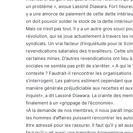
un problème », avoue Lassiné Diawara. Fort heureus
y a une amorce de paiement de cette dette intérieur
on doit pouvoir solder le stock de la dette intérieur
Mais ce n’est pas tout. Il y a un autre gros souci p
révolution, qui se joue actuellement à travers les 
syndicats. Un vrai facteur d’inquiétude pour le Sci
revendications salariales des travailleurs. Cette si
certaines mines. D’autres revendications ont lieu à 
sociales ne semble pas prêt de s’arrêter. « A qui le
contexte ? Faudrait-il rencontrer les organisatio
s’interrogent. Les patrons estiment cependant que 
manière générale préjudiciable aux recettes et aux 
inquiet», a dit Lassiné Diawara. La crainte des m
finalement à un «grippage de l’économie».
«À la demande de nos membres, il nous paraît impor
les hommes d’affaires puissent rencontrer les autor
être adressé pour les rassurer. Il faut qu’il y ait au
faut qu’il y ait aussi une transition économique pou