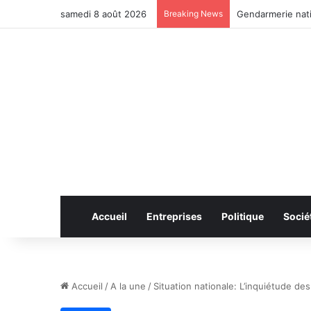
samedi 8 août 2026
Breaking News
Anhui: le pont ro
Accueil
Entreprises
Politique
Socié
Accueil
/
A la une
/
Situation nationale: L’inquiétude d