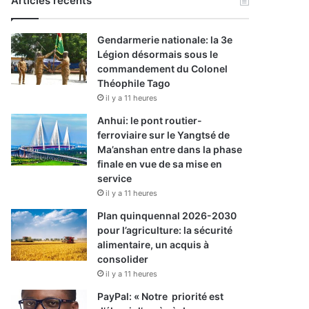
Articles récents
Gendarmerie nationale: la 3e
Légion désormais sous le
commandement du Colonel
Théophile Tago
il y a 11 heures
Anhui: le pont routier-
ferroviaire sur le Yangtsé de
Ma’anshan entre dans la phase
finale en vue de sa mise en
service
il y a 11 heures
Plan quinquennal 2026-2030
pour l’agriculture: la sécurité
alimentaire, un acquis à
consolider
il y a 11 heures
PayPal: « Notre priorité est