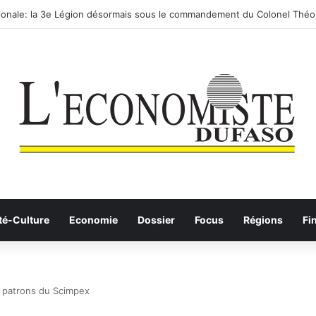
utier-ferroviaire sur le Yangtsé de Ma’anshan entre dans la phase final
té-Culture
Economie
Dossier
Focus
Régions
Fi
es patrons du Scimpex