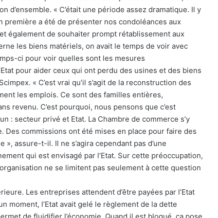
tion d’ensemble. « C’était une période assez dramatique. Il y
on première a été de présenter nos condoléances aux
e et également de souhaiter prompt rétablissement aux
erne les biens matériels, on avait le temps de voir avec
emps-ci pour voir quelles sont les mesures
tat pour aider ceux qui ont perdu des usines et des biens
Scimpex. « C’est vrai qu’il s’agit de la reconstruction des
ent les emplois. Ce sont des familles entières,
sans revenu. C’est pourquoi, nous pensons que c’est
n : secteur privé et Etat. La Chambre de commerce s’y
. Des commissions ont été mises en place pour faire des
e », assure-t-il. Il ne s’agira cependant pas d’une
ment qui est envisagé par l’Etat. Sur cette préoccupation,
l’organisation ne se limitent pas seulement à cette question
érieure. Les entreprises attendent d’être payées par l’Etat
n moment, l’Etat avait gelé le règlement de la dette
ermet de fluidifier l’économie. Quand il est bloqué, ça pose