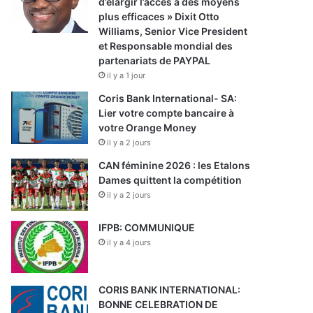
d’élargir l’accès à des moyens
plus efficaces » Dixit Otto
Williams, Senior Vice President
et Responsable mondial des
partenariats de PAYPAL
il y a 1 jour
Coris Bank International- SA:
Lier votre compte bancaire à
votre Orange Money
il y a 2 jours
CAN féminine 2026 : les Etalons
Dames quittent la compétition
il y a 2 jours
IFPB: COMMUNIQUE
il y a 4 jours
CORIS BANK INTERNATIONAL:
BONNE CELEBRATION DE