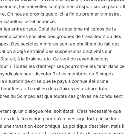
ement, les nouvelles sont pleines d’espoir sur ce plan. « Il
e. On nous a promis que d’ici la fin du premier trimestre,
e actuelle», a-t-il annoncé.
our les entreprises. Celui de la deuxième mi-temps de la
revendications sociales des groupes de travailleurs ou des
mpex. Des sociétés minières sont en ébullition du fait des
tuation a déjà entraîné des suspensions d’activités sur
Sitarail, à la Brakina, etc. Ce vent de revendications
 tour ? Toutes les d’entreprises pourront-elles tenir dans ce
ns syndicales pour discuter ?» Les membres du Scimpex
la situation de crise que le pays a connue été d’une
bénéfices. « Le milieu des affaires est d’abord très
embres du Scimpex est que toutes ces grèves ne conduisent
tant qu’un dialogue réel soit établi. C’est nécessaire que
ités de la transition pour qu’un message fort puisse leur
ssi une transition économique. La politique c’est bien, mais il
r qu’on ne soit pas rattrapé par les effets de ce grippage de