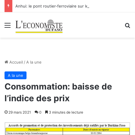
Anhui: le pont routier-ferroviaire sur le Yangtsé de Ma’anshan entre dans la phase finale en vue de sa mise en service
Menu
R
Accueil
/
A la une
A la une
Consommation: baisse de
l’indice des prix
29 mars 2021
0
3 minutes de lecture