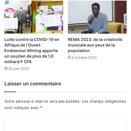
7
0
0
t
r
a
v
Lutte contre la COVID-19 en
REMA 2023: de la créativité
Afrique de l’Ouest:
musicale aux yeux de la
a
Endeavour Mining apporte
population
i
un soutien de plus de 1,6
l
2 octobre 2023
milliard F CFA
l
30 juin 2020
e
u
r
Laisser un commentaire
s
d
u
Votre adresse e-mail ne sera pas publiée.
Les champs obligatoires
M
sont indiqués avec
*
E
C
N
A
o
P