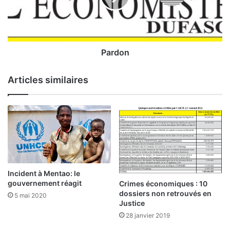
i
n
r
e
s
e
Pardon
n
m
Articles similaires
a
r
s
2
0
2
0
:
P
Incident à Mentao: le
l
gouvernement réagit
Crimes économiques : 10
u
dossiers non retrouvés en
5 mai 2020
s
Justice
d
28 janvier 2019
e