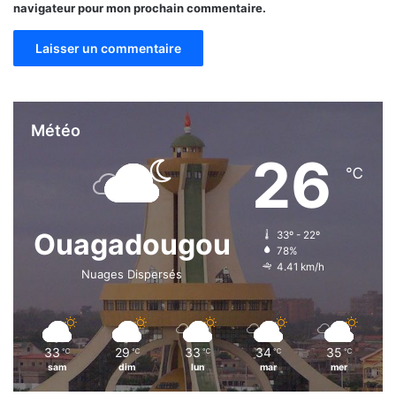
navigateur pour mon prochain commentaire.
Météo
26
℃
Ouagadougou
33º - 22º
78%
4.41 km/h
Nuages Dispersés
33
29
33
34
35
℃
℃
℃
℃
℃
sam
dim
lun
mar
mer