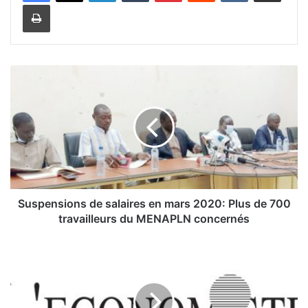
Imprimer
S
u
s
p
e
n
s
i
o
n
Suspensions de salaires en mars 2020: Plus de 700
s
travailleurs du MENAPLN concernés
d
e
P
s
a
a
r
l
d
a
o