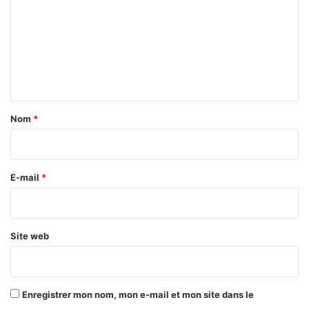
m
L
N
m
c
e
o
n
n
c
t
e
a
r
Nom
*
n
i
é
r
s
e
E-mail
*
*
Site web
Enregistrer mon nom, mon e-mail et mon site dans le