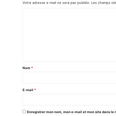
Votre adresse e-mail ne sera pas publiée.
Les champs obl
C
o
m
m
e
n
t
a
Nom
*
i
r
e
E-mail
*
*
Enregistrer mon nom, mon e-mail et mon site dans le