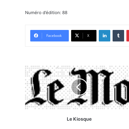
Numéro d’édition: 88
Linkedin
Tumblr
Facebook
X
L
e
K
i
o
s
q
u
e
Le Kiosque