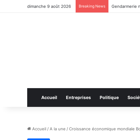
dimanche 9 août 2026
Breaking News
Anhui: le pont
Accueil
Entreprises
Politique
Socié
Accueil
/
A la une
/
Croissance économique mondiale Bo