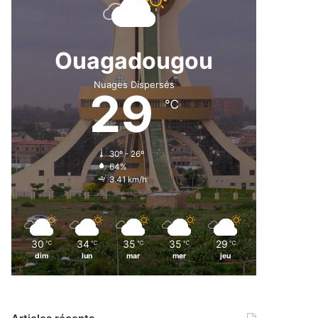
Ouagadougou
Nuages Dispersés
29
℃
30º - 26º
64%
3.41 km/h
30
34
35
35
29
℃
℃
℃
℃
℃
dim
lun
mar
mer
jeu