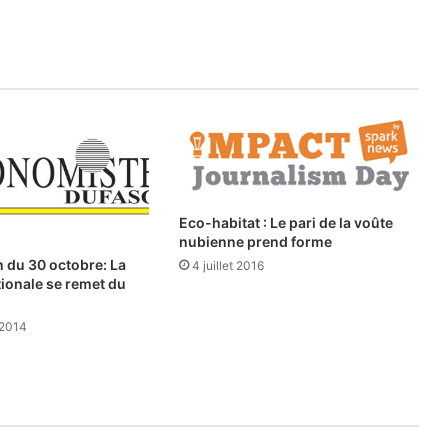
L
e
s
d
o
s
s
i
e
r
s
Eco-habitat : Le pari de la voûte
b
nubienne prend forme
r
 du 30 octobre: La
4 juillet 2016
û
tionale se remet du
l
a
 2014
n
t
s
d
e
L