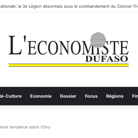
 routier-ferroviaire sur le Yangtsé de Ma’anshan entre dans la phase fin
té-Culture
Economie
Dossier
Focus
Régions
Fi
nne tendance selon l’Onu