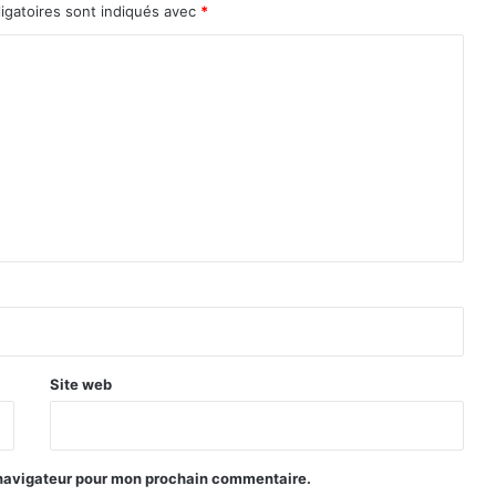
igatoires sont indiqués avec
*
u
c
I
b
r
i
g
a
Site web
 navigateur pour mon prochain commentaire.