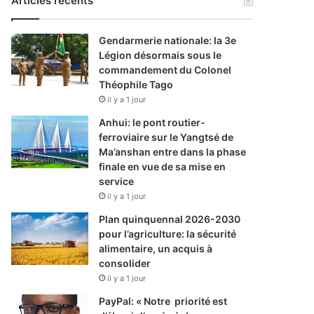
Articles récents
Gendarmerie nationale: la 3e
Légion désormais sous le
commandement du Colonel
Théophile Tago
il y a 1 jour
Anhui: le pont routier-
ferroviaire sur le Yangtsé de
Ma’anshan entre dans la phase
finale en vue de sa mise en
service
il y a 1 jour
Plan quinquennal 2026-2030
pour l’agriculture: la sécurité
alimentaire, un acquis à
consolider
il y a 1 jour
PayPal: « Notre priorité est