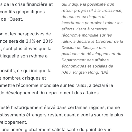
de la crise financière et
qui indique la possibilité d’un
retour progressif à la croissance,
onflits géopolitiques
de nombreux risques et
de l’Ouest.
incertitudes pourraient ruiner les
efforts visant à remettre
ion et les perspectives de
l’économie mondiale sur les
ance sera de 3,1% en 2015
rails», a déclaré le Directeur de la
Division de l’analyse des
t, sont plus élevés que la
politiques de développement du
t laquelle son rythme a
Département des affaires
économiques et sociales de
sitifs, ce qui indique la
l’Onu, Pingfan Hong. (DR)
 de nombreux risques et
remettre l’économie mondiale sur les rails», a déclaré le
es de développement du département des affaires
resté historiquement élevé dans certaines régions, même
estissements étrangers restent quant à eux la source la plus
éveloppement.
u une année globalement satisfaisante du point de vue