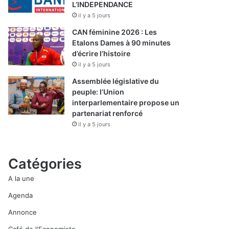
L’INDEPENDANCE
il y a 5 jours
CAN féminine 2026 : Les
Etalons Dames à 90 minutes
d’écrire l’histoire
il y a 5 jours
Assemblée législative du
peuple: l’Union
interparlementaire propose un
partenariat renforcé
il y a 5 jours
Catégories
A la une
Agenda
Annonce