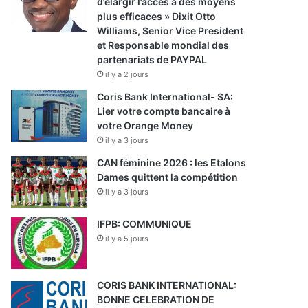
d’élargir l’accès à des moyens
plus efficaces » Dixit Otto
Williams, Senior Vice President
et Responsable mondial des
partenariats de PAYPAL
il y a 2 jours
Coris Bank International- SA:
Lier votre compte bancaire à
votre Orange Money
il y a 3 jours
CAN féminine 2026 : les Etalons
Dames quittent la compétition
il y a 3 jours
IFPB: COMMUNIQUE
il y a 5 jours
CORIS BANK INTERNATIONAL:
BONNE CELEBRATION DE