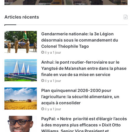
a
n
Articles récents
c
i
e
Gendarmerie nationale: la 3e Légion
r
désormais sous le commandement du
r
Colonel Théophile Tago
é
il y a 1 jour
g
i
Anhui: le pont routier-ferroviaire sur le
o
Yangtsé de Ma’anshan entre dans la phase
n
finale en vue de sa mise en service
a
il y a 1 jour
l
Plan quinquennal 2026-2030 pour
l’agriculture: la sécurité alimentaire, un
acquis à consolider
il y a 1 jour
PayPal: « Notre priorité est d’élargir l’accès
à des moyens plus efficaces » Dixit Otto
Williams, Senior Vice President et