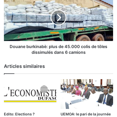
i
o
n
u
a
a
i
n
r
e
e
b
d
u
u
r
C
k
Douane burkinabè: plus de 45.000 colis de tôles
o
i
dissimulés dans 6 camions
n
n
s
a
Articles similaires
e
b
i
è
l
:
d
p
e
l
s
u
m
s
i
d
n
e
Edito: Elections ?
UEMOA: le pari de la journée
i