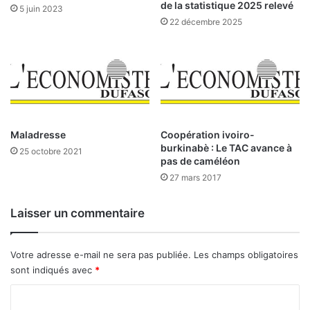
4
de la statistique 2025 relevé
5 juin 2023
s
5
22 décembre 2025
t
.
r
0
e
0
s
0
d
c
e
o
U
l
E
i
Maladresse
Coopération ivoiro-
M
s
burkinabè : Le TAC avance à
25 octobre 2021
O
pas de caméléon
d
A
e
27 mars 2017
:
t
ô
Laisser un commentaire
d
l
e
e
s
s
Votre adresse e-mail ne sera pas publiée.
Les champs obligatoires
d
d
sont indiqués avec
*
é
i
c
s
C
i
s