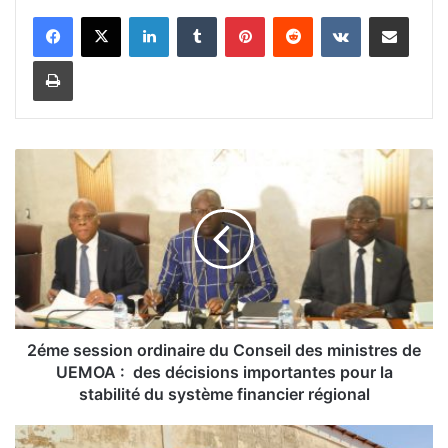
Linkedin
Tumblr
Pinterest
Reddit
VKontakte
Partager par email
Imprimer
2
é
m
e
s
e
s
s
i
o
2éme session ordinaire du Conseil des ministres de
n
UEMOA : des décisions importantes pour la
o
stabilité du système financier régional
r
d
D