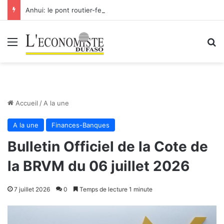
Anhui: le pont routier-ferroviaire sur le Yangtsé de Ma’anshan entre dans la phase finale en vue de sa mise en service
Menu
R
Accueil
/
A la une
A la une
Finances-Banques
Bulletin Officiel de la Cote de
la BRVM du 06 juillet 2026
7 juillet 2026
0
Temps de lecture 1 minute