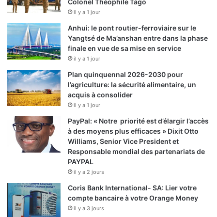
Colonel Théophile Tago
il y a 1 jour
Anhui: le pont routier-ferroviaire sur le
Yangtsé de Ma’anshan entre dans la phase
finale en vue de sa mise en service
il y a 1 jour
Plan quinquennal 2026-2030 pour
l’agriculture: la sécurité alimentaire, un
acquis à consolider
il y a 1 jour
PayPal: « Notre priorité est d’élargir l’accès
à des moyens plus efficaces » Dixit Otto
Williams, Senior Vice President et
Responsable mondial des partenariats de
PAYPAL
il y a 2 jours
Coris Bank International- SA: Lier votre
compte bancaire à votre Orange Money
il y a 3 jours