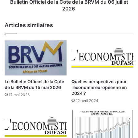
i
f
Bulletin Officiel de la Cote de la BRVM du 06 juillet
n
f
2026
g
i
u
c
Articles similaires
é
i
p
e
o
l
u
d
r
e
s
l
a
a
c
C
o
o
Le Bulletin Officiel de la Cote
Quelles perspectives pour
n
t
de la BRVM du 15 mai 2026
l’économie européenne en
t
e
2024 ?
17 mai 2026
r
d
22 avril 2024
i
e
b
l
u
a
t
B
i
R
o
V