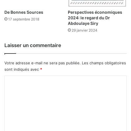
n
M
a
d
De Bonnes Sources
Perspectives économiques
u
2024: le regard du Dr
u
17 septembre 2018
Abdoulaye Siry
d
0
é
6
29 janvier 2024
v
j
e
u
Laisser un commentaire
l
i
o
l
p
l
Votre adresse e-mail ne sera pas publiée.
Les champs obligatoires
p
e
sont indiqués avec
*
e
t
m
2
C
e
0
o
n
2
t
m
6
c
m
o
e
m
m
n
u