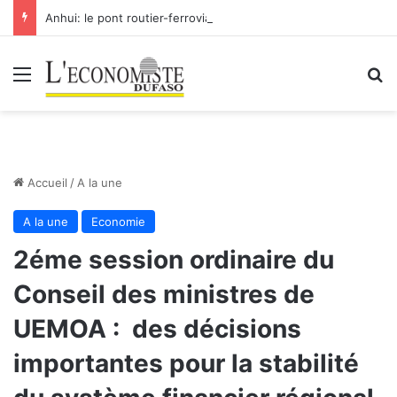
Anhui: le pont routier-ferroviaire sur le Yangtsé de Ma’anshan entre dans la phase finale en vue de sa mise en service
Menu
R
Accueil
/
A la une
A la une
Economie
2éme session ordinaire du
Conseil des ministres de
UEMOA : des décisions
importantes pour la stabilité