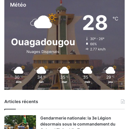
Météo
28
℃
Ouagadougou
30º - 26º
66%
2.77 km/h
Nuages Dispersés
30
34
35
35
29
℃
℃
℃
℃
℃
dim
lun
mar
mer
jeu
Articles récents
Gendarmerie nationale: la 3e Légion
désormais sous le commandement du