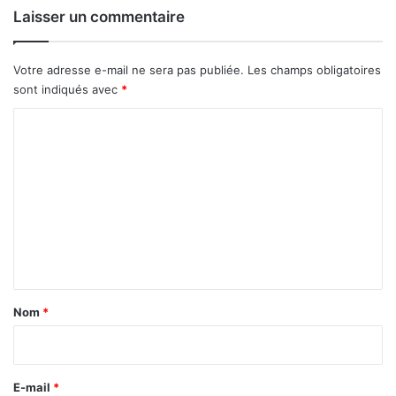
F
Laisser un commentaire
A
p
o
Votre adresse e-mail ne sera pas publiée.
Les champs obligatoires
u
sont indiqués avec
*
r
l
C
e
o
F
a
m
s
m
o
e
n
t
a
Nom
*
i
r
e
E-mail
*