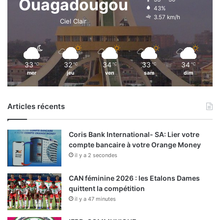
Ouagadougou
43%
3.57 km/h
Ciel Clair
33
32
34
33
34
℃
℃
℃
℃
℃
mer
jeu
ven
sam
dim
Articles récents
Coris Bank International- SA: Lier votre
compte bancaire à votre Orange Money
il y a 2 secondes
CAN féminine 2026 : les Etalons Dames
quittent la compétition
il y a 47 minutes