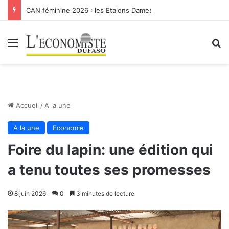
CAN féminine 2026 : les Etalons Dames quittent la compétition
Menu
R
Accueil
/
A la une
A la une
Economie
Foire du lapin: une édition qui
a tenu toutes ses promesses
8 juin 2026
0
3 minutes de lecture