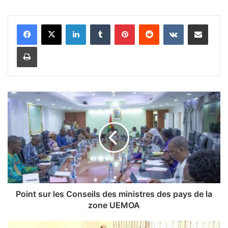
Linkedin
Tumblr
Pinterest
Reddit
VKontakte
Partager par email
Imprimer
P
o
i
n
t
s
u
r
l
e
Point sur les Conseils des ministres des pays de la
s
zone UEMOA
C
o
F