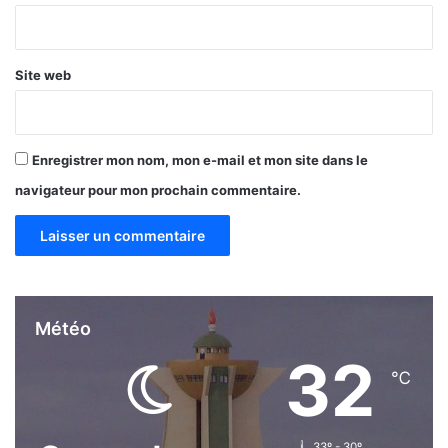
*
Site web
Enregistrer mon nom, mon e-mail et mon site dans le
navigateur pour mon prochain commentaire.
Météo
32
℃
33º - 30º