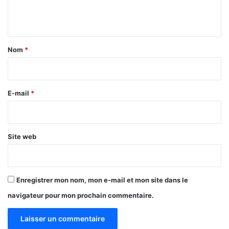
e
n
t
a
Nom
*
i
r
e
E-mail
*
*
Site web
Enregistrer mon nom, mon e-mail et mon site dans le
navigateur pour mon prochain commentaire.