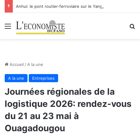
Anhui: le pont routier-ferroviaire sur le Yangtsé de Ma’anshan entre dans la phase finale en vue de sa mise en service
Menu
R
Accueil
/
A la une
A la une
Entreprises
Journées régionales de la
logistique 2026: rendez-vous
du 21 au 23 mai à
Ouagadougou