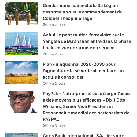
Gendarmerie nationale: la 3e Légion
désormais sous le commandement du
Colonel Théophile Tago
il y a 2 jours
Anhui: le pont routier-ferroviaire sur le
Yangtsé de Ma’anshan entre dans la phase
finale en vue de sa mise en service
il y a 2 jours
Plan quinquennal 2026-2030 pour
l’agriculture: la sécurité alimentaire, un
acquis à consolider
il y a 2 jours
PayPal: « Notre priorité est d’élargir l’accès
à des moyens plus efficaces » Dixit Otto
Williams, Senior Vice President et
Responsable mondial des partenariats de
PAYPAL
il y a 3 jours
Coris Bank International- SA: Lier votre