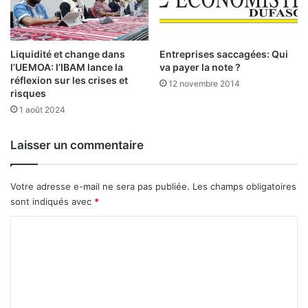
r
a
a
B
u
R
n
Liquidité et change dans
Entreprises saccagées: Qui
V
l’UEMOA: l’IBAM lance la
va payer la note ?
e
M
réflexion sur les crises et
b
d
12 novembre 2014
risques
a
u
1 août 2024
i
2
s
2
s
m
Laisser un commentaire
e
a
i
2
Votre adresse e-mail ne sera pas publiée.
Les champs obligatoires
0
sont indiqués avec
*
2
C
6
o
m
m