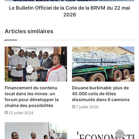
t
l
i
Le Bulletin Officiel de la Cote de la BRVM du 22 mai
e
n
2026
p
O
r
f
Articles similaires
i
f
x
i
d
c
u
i
m
e
o
l
u
d
t
e
o
l
Financement du contenu
Douane burkinabè: plus de
n
a
local dans les mines: un
45.000 colis de tôles
c
C
forum pour développer la
dissimulés dans 6 camions
o
o
chaîne des possibilités
7 juillet 2026
n
t
22 juillet 2024
n
e
a
d
î
e
t
l