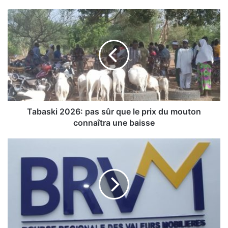
T
a
b
a
s
k
i
2
0
2
Tabaski 2026: pas sûr que le prix du mouton
6
connaîtra une baisse
:
p
L
a
e
s
s
B
û
u
r
l
q
l
u
e
e