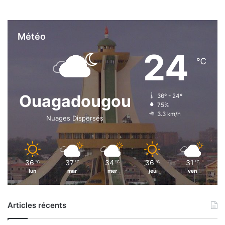
Météo
24
℃
Ouagadougou
36º - 24º
75%
3.3 km/h
Nuages Dispersés
36
37
34
36
31
℃
℃
℃
℃
℃
lun
mar
mer
jeu
ven
Articles récents