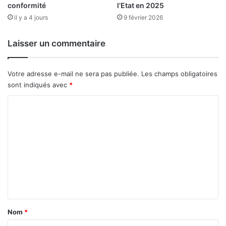
conformité
l’Etat en 2025
e
j
il y a 4 jours
9 février 2026
j
e
a
t
m
s
Laisser un commentaire
a
d
i
e
s
l
Votre adresse e-mail ne sera pas publiée.
Les champs obligatoires
’
sont indiqués avec
*
U
C
E
q
o
u
m
i
i
m
m
e
p
a
n
c
t
t
a
e
Nom
*
n
i