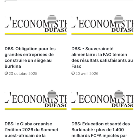
’
o
A
p
f
e
r
:
i
c
q
l
u
i
e
n
DBS: Obligation pour les
DBS: • Souveraineté
e
d
grandes entreprises de
alimentaire : la FAO témoin
s
’
construire un siège au
des résultats satisfaisants au
t
œ
Burkina
Faso
p
i
20 octobre 2025
20 avril 2026
l
l
u
s
s
u
f
r
o
c
r
e
t
s
e
DBS: le Giaba organise
DBS: Education et santé des
p
l’édition 2026 du Sommet
Burkinabè : plus de 1.400
q
r
ouest-africain de la
milliards FCFA injectés par
u
o