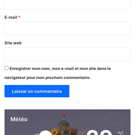
t
r
l
e
e
E-mail
*
q
*
u
o
t
Site web
i
d
i
e
Enregistrer mon nom, mon e-mail et mon site dans le
n
navigateur pour mon prochain commentaire.
d
e
B
u
r
k
i
Météo
n
a
℃