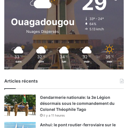
29
b
è
Ouagadougou
33º - 24º
64%
5.13 km/h
Nuages Dispersés
33
32
34
32
35
℃
℃
℃
℃
℃
sam
dim
lun
mar
mer
Articles récents
Gendarmerie nationale: la 3e Légion
désormais sous le commandement du
Colonel Théophile Tago
il y a 11 heures
Anhui: le pont routier-ferroviaire sur le