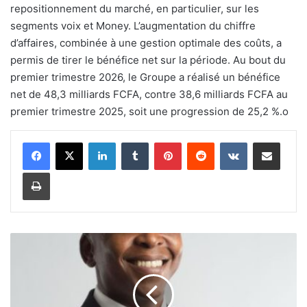
repositionnement du marché, en particulier, sur les
segments voix et Money. L’augmentation du chiffre
d’affaires, combinée à une gestion optimale des coûts, a
permis de tirer le bénéfice net sur la période. Au bout du
premier trimestre 2026, le Groupe a réalisé un bénéfice
net de 48,3 milliards FCFA, contre 38,6 milliards FCFA au
premier trimestre 2025, soit une progression de 25,2 %.
o
Linkedin
Tumblr
Pinterest
Reddit
VKontakte
Partager par email
Imprimer
L
’
i
n
f