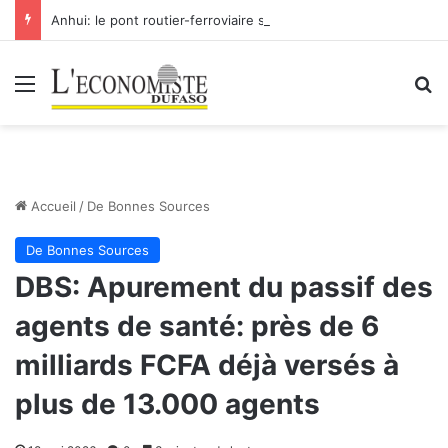
Anhui: le pont routier-ferroviaire sur le Yangtsé de Ma’anshan entre dans la phase finale en vue de sa mise en service
Menu
R
Accueil
/
De Bonnes Sources
De Bonnes Sources
DBS: Apurement du passif des
agents de santé: près de 6
milliards FCFA déjà versés à
plus de 13.000 agents