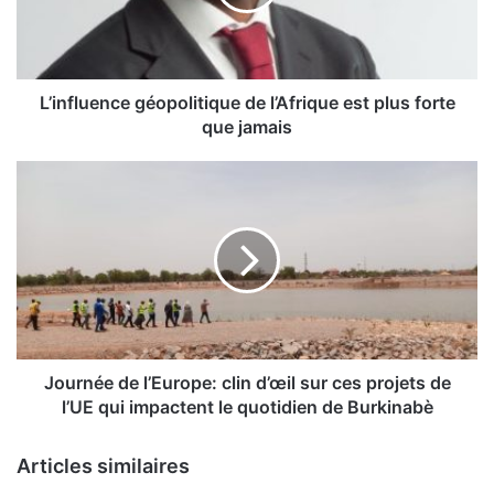
l
u
e
n
c
L’influence géopolitique de l’Afrique est plus forte
e
que jamais
g
é
J
o
o
p
u
o
r
l
n
i
é
t
e
i
d
q
e
u
l
Journée de l’Europe: clin d’œil sur ces projets de
e
’
l’UE qui impactent le quotidien de Burkinabè
d
E
e
u
Articles similaires
l
r