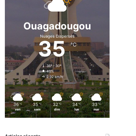
Ouagadougou
Nuages Dispersés
35
℃
36º - 30º
40%
2.92 km/h
36
35
32
34
33
℃
℃
℃
℃
℃
ven
sam
dim
lun
mar