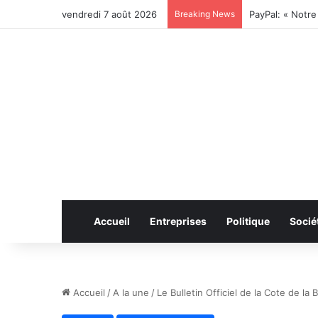
vendredi 7 août 2026
Breaking News
Accueil
Entreprises
Politique
Socié
Accueil
/
A la une
/
Le Bulletin Officiel de la Cote de l