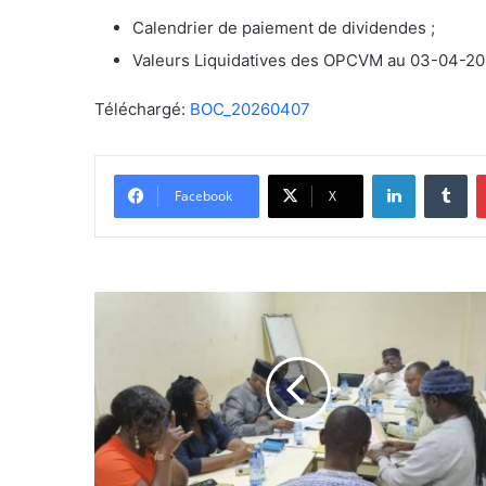
Calendrier de paiement de dividendes ;
Valeurs Liquidatives des OPCVM au 03-04-20
Téléchargé:
BOC_20260407
Linkedin
Tumblr
Facebook
X
C
y
b
e
r
c
r
i
m