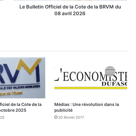
i
Le Bulletin Officiel de la Cote de la BRVM du
n
08 avril 2026
O
f
f
i
c
i
e
l
d
e
l
a
C
o
ficiel de la Cote de la
Médias : Une révolution dans la
t
octobre 2025
publicité
e
025
20 février 2017
d
e
l