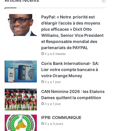
Articles récents
PayPal: « Notre priorité est
d’élargir l’accès à des moyens
plus efficaces » Dixit Otto
Williams, Senior Vice President
et Responsable mondial des
partenariats de PAYPAL
il y a 5 heures
Coris Bank International- SA:
Lier votre compte bancaire à
votre Orange Money
il y a 1 jour
CAN féminine 2026 : les Etalons
Dames quittent la compétition
il y a 1 jour
IFPB: COMMUNIQUE
il y a 3 jours