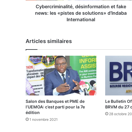
i
Cybercriminalité, désinformation et fake
n
news: les «pistes de solutions» d’Indaba
a
International
l
i
t
Articles similaires
é
,
d
é
s
i
n
f
o
r
Salon des Banques et PME de
Le Bulletin Of
m
l’UEMOA: c’est parti pour la 7e
BRVM du 27 
a
édition
28 octobre 2
t
1 novembre 2021
i
o