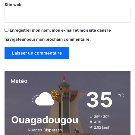
o
Site web
s
p
é
r
Enregistrer mon nom, mon e-mail et mon site dans le
i
navigateur pour mon prochain commentaire.
t
é
d
u
r
a
b
Météo
l
35
e
℃
Ouagadougou
36º - 30º
40%
2.92 km/h
Nuages Dispersés