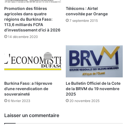
e
c
s
Promotion des filières
Télécoms : Airtel
o
m
agricoles dans quatre
convoitée par Orange
n
i
régions du Burkina Faso:
7 septembre 2015
d
n
113,6 milliards FCFA
i
d’investissement d’ici à 2026
i
t
s
14 décembre 2020
i
t
o
r
n
e
s
s
d
d
’
e
u
s
Burkina Faso: a l’épreuve
Le Bulletin Officiel de la Cote
n
p
d’une revendication de
de la BRVM du 19 novembre
e
a
souveraineté
2025
s
y
6 février 2023
20 novembre 2025
é
s
c
d
u
e
Laisser un commentaire
r
l
i
a