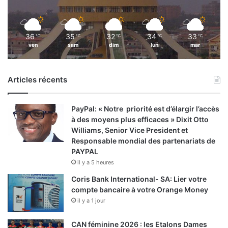
36
35
32
34
33
℃
℃
℃
℃
℃
ven
sam
dim
lun
mar
Articles récents
PayPal: « Notre priorité est d’élargir l’accès
à des moyens plus efficaces » Dixit Otto
Williams, Senior Vice President et
Responsable mondial des partenariats de
PAYPAL
il y a 5 heures
Coris Bank International- SA: Lier votre
compte bancaire à votre Orange Money
il y a 1 jour
CAN féminine 2026 : les Etalons Dames