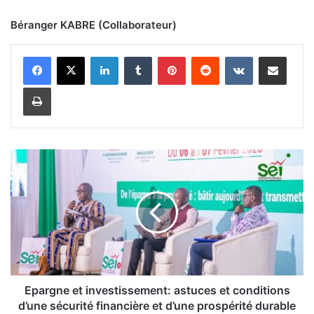
Béranger KABRE (Collaborateur)
Linkedin
Tumblr
Pinterest
Reddit
VKontakte
Partager par email
Imprimer
E
p
a
r
g
n
e
e
t
i
Epargne et investissement: astuces et conditions
n
d’une sécurité financière et d’une prospérité durable