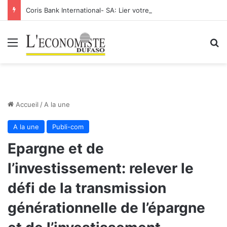
Coris Bank International- SA: Lier votre compte bancaire à votre Orange Money
Menu
R
Accueil
/
A la une
A la une
Publi-com
Epargne et de
l’investissement: relever le
défi de la transmission
générationnelle de l’épargne