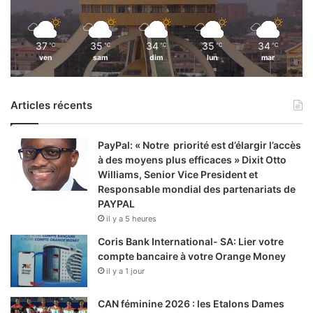
.
37
35
34
35
34
℃
℃
℃
℃
℃
ven
sam
dim
lun
mar
Articles récents
PayPal: « Notre priorité est d’élargir l’accès
à des moyens plus efficaces » Dixit Otto
Williams, Senior Vice President et
Responsable mondial des partenariats de
PAYPAL
il y a 5 heures
Coris Bank International- SA: Lier votre
compte bancaire à votre Orange Money
il y a 1 jour
CAN féminine 2026 : les Etalons Dames