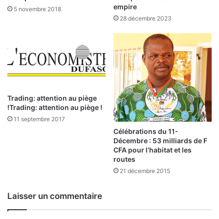
l
s
empire
5 novembre 2018
e
d
28 décembre 2023
x
e
e
B
s
o
c
u
o
n
l
g
a
o
i
Trading: attention au piège
u
r
!Trading: attention au piège !
e
e
t
11 septembre 2017
à
d
Célébrations du 11-
l
e
Décembre : 53 milliards de F
a
W
CFA pour l’habitat et les
C
routes
a
i
h
21 décembre 2015
r
g
c
n
Laisser un commentaire
o
i
n
o