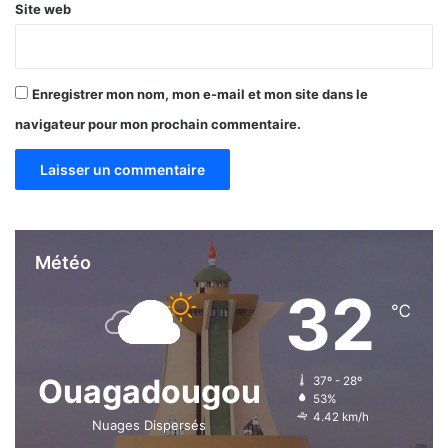
Site web
B
i
a
a
s
r
e
d
Enregistrer mon nom, mon e-mail et mon site dans le
(
s
C
F
navigateur pour mon prochain commentaire.
E
C
B
F
)
A
d
e
B
Météo
o
u
32
℃
s
s
o
u
Ouagadougou
37º - 28º
m
53%
a
4.42 km/h
Nuages Dispersés
2