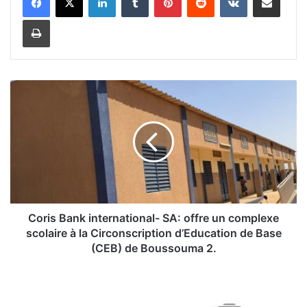
Imprimer
C
o
r
i
s
B
a
n
k
i
Coris Bank international- SA: offre un complexe
n
scolaire à la Circonscription d’Education de Base
t
(CEB) de Boussouma 2.
e
r
D
n
B
a
S