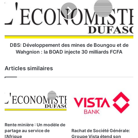
t
:
i
D
o
é
n
v
a
e
l
l
-
o
DBS: Développement des mines de Boungou et de
S
p
Wahgnion : la BOAD injecte 30 milliards FCFA
A
p
:
e
Articles similaires
o
m
f
e
f
n
r
t
e
d
u
e
n
s
c
m
o
i
Rente minière : Un modèle de
m
n
Rachat de Société Générale:
partage au service de
p
e
Groupe Vista étend son
l’Afrique