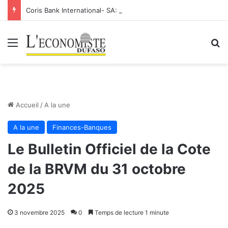
Coris Bank International- SA: Lier votre compte bancaire à votre Orange Money
Menu
R
Accueil
/
A la une
A la une
Finances-Banques
Le Bulletin Officiel de la Cote
de la BRVM du 31 octobre
2025
3 novembre 2025
0
Temps de lecture 1 minute