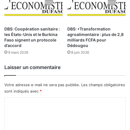
o
l
b
a
r
B
e
a
DBS: Coopération sanitaire :
DBS: •Transformation
2
n
les États-Unis et le Burkina
agroalimentaire : plus de 2,8
0
q
Faso signent un protocole
milliards FCFA pour
2
u
d’accord
Dédougou
5
e
9 mars 2026
8 juin 2026
p
o
s
Laisser un commentaire
t
a
l
Votre adresse e-mail ne sera pas publiée.
Les champs obligatoires
e
sont indiqués avec
*
d
C
é
s
o
o
m
r
m
m