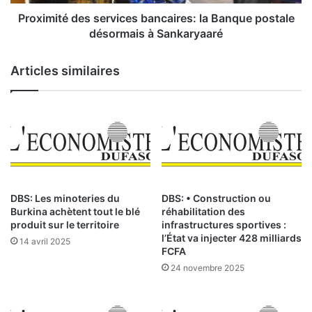
e
é
l
d
Proximité des services bancaires: la Banque postale
a
e
désormais à Sankaryaaré
C
s
o
s
Articles similaires
t
e
e
r
d
v
e
i
l
c
a
e
B
s
R
b
V
a
DBS: Les minoteries du
DBS: • Construction ou
M
n
Burkina achètent tout le blé
réhabilitation des
d
c
produit sur le territoire
infrastructures sportives :
u
a
l’État va injecter 428 milliards
14 avril 2025
3
FCFA
i
1
r
24 novembre 2025
o
e
c
s
t
: