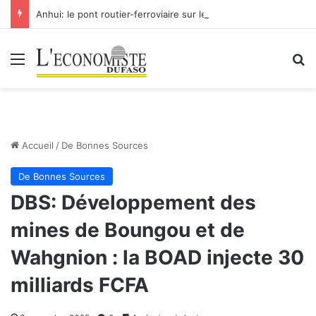
Anhui: le pont routier-ferroviaire sur le Yangtsé de Ma’anshan entre dans la phase finale en vue de sa mise en service
Menu
R
Accueil
/
De Bonnes Sources
De Bonnes Sources
DBS: Développement des
mines de Boungou et de
Wahgnion : la BOAD injecte 30
milliards FCFA