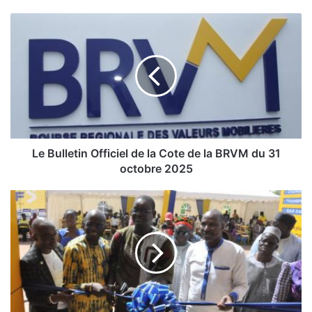
L
e
B
u
l
l
e
t
i
Le Bulletin Officiel de la Cote de la BRVM du 31
n
octobre 2025
O
f
P
f
r
i
o
c
x
i
i
e
m
l
i
d
t