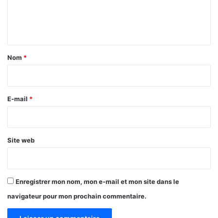
a
e
i
n
s
à
t
S
a
a
Nom
*
n
i
k
r
a
r
e
E-mail
*
y
*
a
a
r
Site web
é
Enregistrer mon nom, mon e-mail et mon site dans le
navigateur pour mon prochain commentaire.