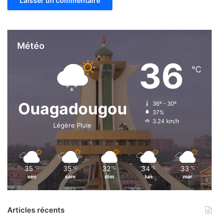
Météo
36
℃
Ouagadougou
36º - 30º
37%
3.24 km/h
Légère Pluie
35
35
32
34
33
℃
℃
℃
℃
℃
ven
sam
dim
lun
mar
Articles récents