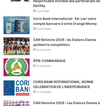
Responsable mondial des partenariats de
PAYPAL
il y a 1 jour
Coris Bank International- SA: Lier votre
compte bancaire à votre Orange Money
il y a 2 jours
CAN féminine 2026 : les Etalons Dames
quittent la compétition
il y a 2 jours
IFPB: COMMUNIQUE
il y a 4 jours
CORIS BANK INTERNATIONAL: BONNE
CELEBRATION DE L’INDEPENDANCE
il y a 4 jours
CAN féminine 2026 : Les Etalons Dames à