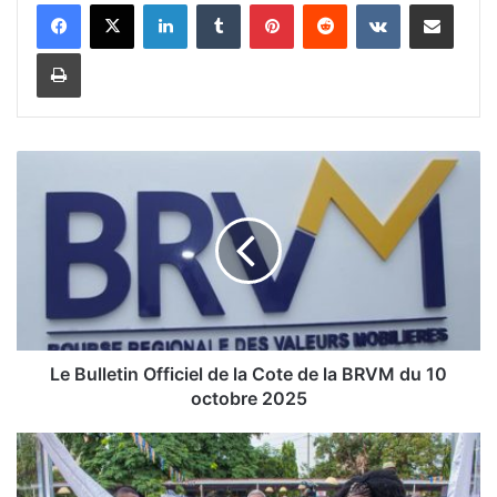
Linkedin
Tumblr
Pinterest
Reddit
VKontakte
Partager par email
Imprimer
L
e
B
u
l
l
e
t
i
Le Bulletin Officiel de la Cote de la BRVM du 10
n
octobre 2025
O
f
S
f
a
i
l