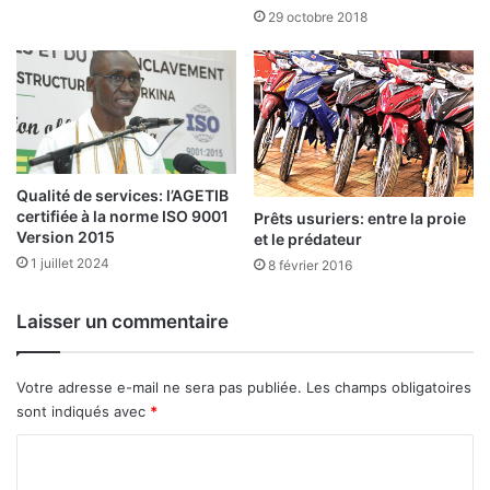
u
n
29 octobre 2018
1
n
0
e
o
s
c
â
t
g
o
é
b
e
r
s
Qualité de services: l’AGETIB
e
certifiée à la norme ISO 9001
:
Prêts usuriers: entre la proie
Version 2015
2
et le prédateur
c
0
o
1 juillet 2024
8 février 2016
2
m
5
m
Laisser un commentaire
e
n
t
Votre adresse e-mail ne sera pas publiée.
Les champs obligatoires
r
sont indiqués avec
*
e
l
C
e
o