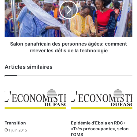
c
o
i
n
e
p
l
a
d
n
e
a
l
f
Salon panafricain des personnes âgées: comment
a
r
relever les défis de la technologie
C
i
o
c
Articles similaires
t
a
e
i
d
n
e
d
l
e
a
s
B
p
R
e
V
r
Transition
Epidémie d’Ebola en RDC :
M
s
«Très préoccupante», selon
1 juin 2015
d
o
l’OMS