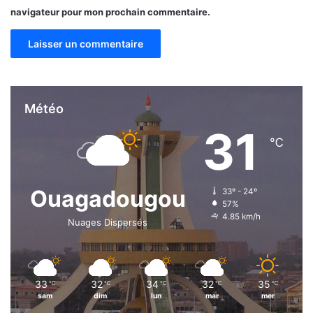
o
navigateur pour mon prochain commentaire.
g
i
e
Météo
31
℃
Ouagadougou
33º - 24º
57%
4.85 km/h
Nuages Dispersés
33
32
34
32
35
℃
℃
℃
℃
℃
sam
dim
lun
mar
mer