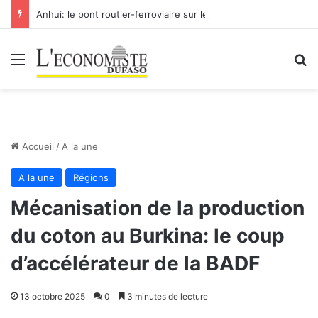
Anhui: le pont routier-ferroviaire sur le Yangtsé de Ma’anshan entre dans la phase finale en vue de sa mise en service
Menu
R
Accueil
/
A la une
A la une
Régions
Mécanisation de la production
du coton au Burkina: le coup
d’accélérateur de la BADF
13 octobre 2025
0
3 minutes de lecture