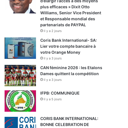
d’élargir l’accès à des moyens
plus efficaces » Dixit Otto
Williams, Senior Vice President
et Responsable mondial des
partenariats de PAYPAL
il y a 2 jours
Coris Bank International- SA:
Lier votre compte bancaire à
votre Orange Money
il y a 3 jours
CAN féminine 2026 : les Etalons
Dames quittent la compétition
il y a 3 jours
IFPB: COMMUNIQUE
il y a 5 jours
CORIS BANK INTERNATIONAL:
BONNE CELEBRATION DE