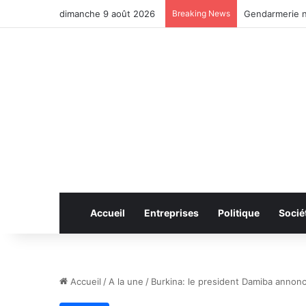
dimanche 9 août 2026
Breaking News
Anhui: le pont
Accueil
Entreprises
Politique
Socié
Accueil
/
A la une
/
Burkina: le president Damiba annon