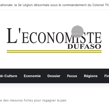
 routier-ferroviaire sur le Yangtsé de Ma’anshan entre dans la phase fin
té-Culture
Economie
Dossier
Focus
Régions
Fi
ce des mesures fortes pour regagner la paix