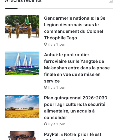
Articles récents
Gendarmerie nationale: la 3e
Légion désormais sous le
commandement du Colonel
Théophile Tago
il y a 1 jour
Anhui: le pont routier-
ferroviaire sur le Yangtsé de
Ma’anshan entre dans la phase
finale en vue de sa mise en
service
il y a 1 jour
Plan quinquennal 2026-2030
pour l’agriculture: la sécurité
alimentaire, un acquis à
consolider
il y a 1 jour
PayPal: « Notre priorité est