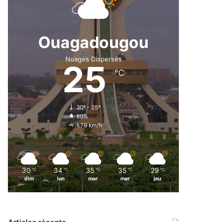
Ouagadougou
Nuages Dispersés
25
℃
30º - 25º
80%
1.79 km/h
30
34
35
35
29
℃
℃
℃
℃
℃
dim
lun
mar
mer
jeu