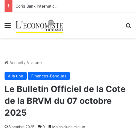
Coris Bank International- SA: Lier votre compte bancaire à votre Orange Money
Menu
R
Accueil
/
A la une
A la une
Finances-Banques
Le Bulletin Officiel de la Cote
de la BRVM du 07 octobre
2025
8 octobre 2025
0
Moins d’une minute