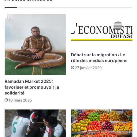
t
k
e
i
d
n
e
a
l
F
a
a
B
s
R
o
V
:
Débat sur la migration : Le
M
4
rôle des médias européens
d
0
27 janvier 2020
u
0
0
p
Ramadan Market 2025:
6
a
favoriser et promouvoir la
o
r
solidarité
c
t
10 mars 2025
t
i
o
c
b
i
r
p
e
a
2
n