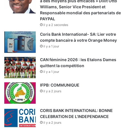
à des moyens plus efficaces » Dixit Otto
Williams, Senior Vice President et
Responsable mondial des partenariats de
PAYPAL
il y a 2 secondes
Coris Bank International- SA: Lier votre
compte bancaire à votre Orange Money
il y a 1 jour
CAN féminine 2026 : les Etalons Dames
quittent la compétition
il y a 1 jour
IFPB: COMMUNIQUE
il y a 2 jours
CORIS BANK INTERNATIONAL: BONNE
CELEBRATION DE L’INDEPENDANCE
il y a 2 jours