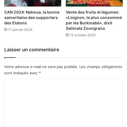
0
t
2
s
CAN 2024: Nahoua, la bonne
Vente des fruits et légumes:
5
d
samaritaine des supporters
«L’oignon, le plus consommé
e
des Etalons
par les Burkinabè», dixit
Salimata Zoungrana
4
17 janvier 2024
0
13 octobre 2025
p
a
Laisser un commentaire
y
s
a
Votre adresse e-mail ne sera pas publiée.
Les champs obligatoires
t
sont indiqués avec
*
t
e
C
n
o
d
u
m
s
m
e
n