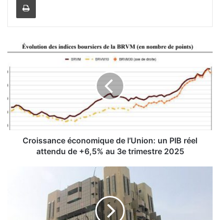
C
r
o
i
s
s
a
n
c
e
Croissance économique de l’Union: un PIB réel
é
attendu de +6,5% au 3e trimestre 2025
c
o
S
n
y
o
s
m
t
i
è