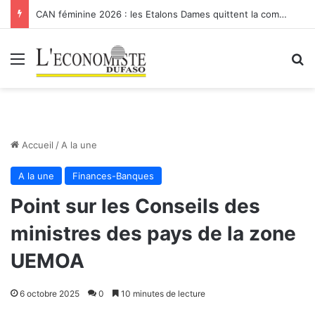
CAN féminine 2026 : les Etalons Dames quittent la compétition
Menu
R
Accueil
/
A la une
A la une
Finances-Banques
Point sur les Conseils des
ministres des pays de la zone
UEMOA
6 octobre 2025
0
10 minutes de lecture