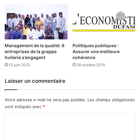
a
d
t
e
t
l
e
’
n
U
d
E
u
Management de la qualité: 9
Politiques publiques :
M
entreprises de la grappe
Assurer une meilleure
d
O
huilerie s’engagent
cohérence
e
A
+
13 juin 2022
28 octobre 2015
:
6
3
,
p
Laisser un commentaire
5
a
%
r
a
t
Votre adresse e-mail ne sera pas publiée.
Les champs obligatoires
u
i
sont indiqués avec
*
3
c
e
i
C
t
p
o
r
a
m
i
n