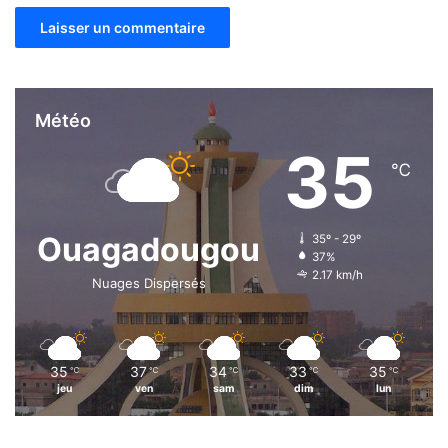
Météo
35
℃
Ouagadougou
35º - 29º
37%
2.17 km/h
Nuages Dispersés
35
37
34
33
35
℃
℃
℃
℃
℃
jeu
ven
sam
dim
lun