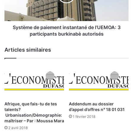
q
m
u
e
e
d
d
e
e
p
Système de paiement instantané de l’UEMOA: 3
l
a
participants burkinabè autorisés
’
i
U
e
Articles similaires
n
m
i
e
o
n
n
t
:
i
u
n
n
s
P
t
I
a
Afrique, que fais-tu de tes
Addendum au dossier
B
n
talents?
d’appel d’offres n° 18 01 031
r
t
Urbanisation/Démographie:
1 février 2018
é
a
maîtriser – Par : Moussa Mara
e
n
2 avril 2018
l
é