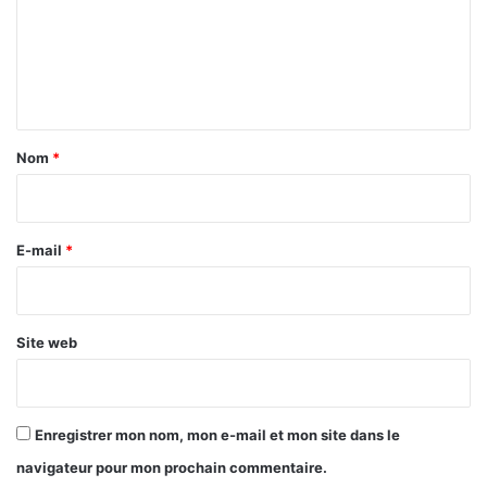
m
t
m
e
s
e
s
b
t
u
n
r
r
t
e
k
2
i
a
Nom
*
0
n
i
2
a
r
5
b
è
e
E-mail
*
a
*
u
t
o
Site web
r
i
s
é
Enregistrer mon nom, mon e-mail et mon site dans le
s
navigateur pour mon prochain commentaire.