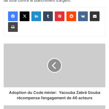
de lutte contre le blanchiment d’argent.
Linkedin
Tumblr
Pinterest
Reddit
VKontakte
Partager par email
Imprimer
A
d
o
p
t
i
o
n
d
u
Adoption du Code minier: Yacouba Zabré Gouba
C
récompense l’engagement de 46 acteurs
o
d
B