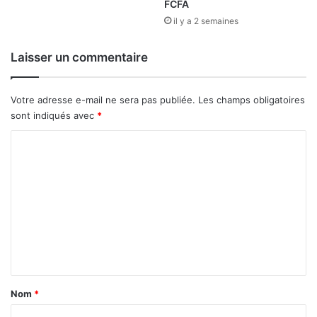
p
FCFA
e
o
il y a 2 semaines
m
u
e
r
Laisser un commentaire
n
l
t
e
d
d
Votre adresse e-mail ne sera pas publiée.
Les champs obligatoires
e
é
sont indiqués avec
*
4
v
6
e
C
a
l
o
c
o
t
p
m
e
p
m
u
e
r
m
e
s
e
n
n
t
t
d
a
Nom
*
e
i
l