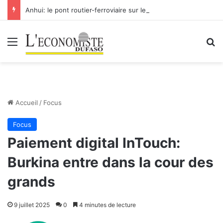
Anhui: le pont routier-ferroviaire sur le Yangtsé de Ma’anshan entre dans la phase finale en vue de sa mise en service
Menu
R
Accueil
/
Focus
Focus
Paiement digital InTouch:
Burkina entre dans la cour des
grands
9 juillet 2025
0
4 minutes de lecture