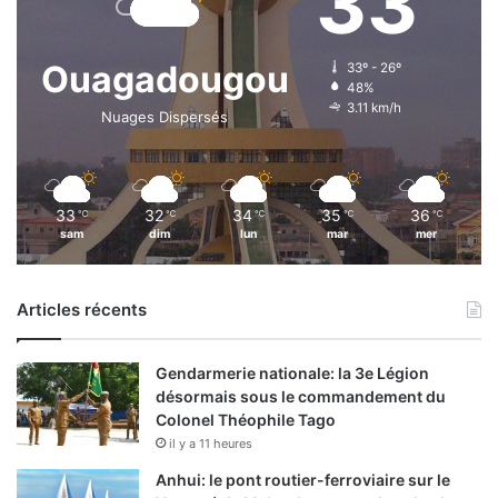
33
Ouagadougou
33º - 26º
48%
3.11 km/h
Nuages Dispersés
33
32
34
35
36
℃
℃
℃
℃
℃
sam
dim
lun
mar
mer
Articles récents
Gendarmerie nationale: la 3e Légion
désormais sous le commandement du
Colonel Théophile Tago
il y a 11 heures
Anhui: le pont routier-ferroviaire sur le