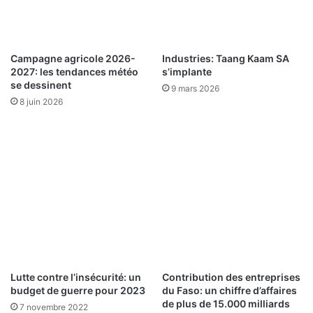
G
o
o
p
u
p
b
e
Campagne agricole 2026-
Industries: Taang Kaam SA
a
m
2027: les tendances météo
s’implante
r
e
se dessinent
9 mars 2026
é
n
8 juin 2026
c
t
o
:
m
u
p
n
e
n
n
o
s
u
e
v
l
e
’
a
e
u
n
c
Lutte contre l’insécurité: un
Contribution des entreprises
g
a
budget de guerre pour 2023
du Faso: un chiffre d’affaires
a
p
de plus de 15.000 milliards
7 novembre 2022
g