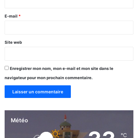
’
r
A
e
E-mail
*
f
r
*
i
q
Site web
u
e
Enregistrer mon nom, mon e-mail et mon site dans le
navigateur pour mon prochain commentaire.
Météo
℃