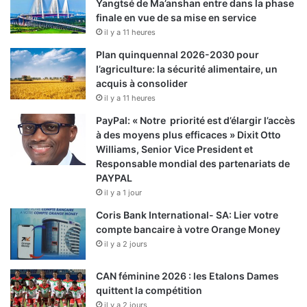
Yangtsé de Ma’anshan entre dans la phase
finale en vue de sa mise en service
il y a 11 heures
Plan quinquennal 2026-2030 pour
l’agriculture: la sécurité alimentaire, un
acquis à consolider
il y a 11 heures
PayPal: « Notre priorité est d’élargir l’accès
à des moyens plus efficaces » Dixit Otto
Williams, Senior Vice President et
Responsable mondial des partenariats de
PAYPAL
il y a 1 jour
Coris Bank International- SA: Lier votre
compte bancaire à votre Orange Money
il y a 2 jours
CAN féminine 2026 : les Etalons Dames
quittent la compétition
il y a 2 jours