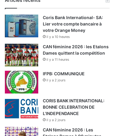
Articles récents
Coris Bank International- SA:
Lier votre compte bancaire à
votre Orange Money
il y a 10 heures
CAN féminine 2026 : les Etalons
Dames quittent la compétition
il y a 11 heures
IFPB: COMMUNIQUE
il y a 2 jours
CORIS BANK INTERNATIONAL:
BONNE CELEBRATION DE
L’INDEPENDANCE
il y a 2 jours
CAN féminine 2026 : Les