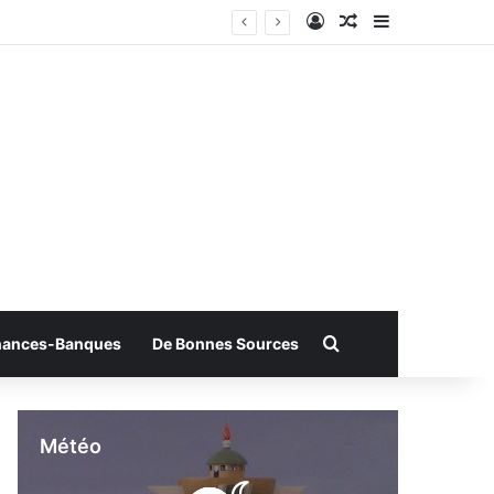
Connexion
Article Aléatoire
Sidebar (bar
Rechercher
nances-Banques
De Bonnes Sources
Météo