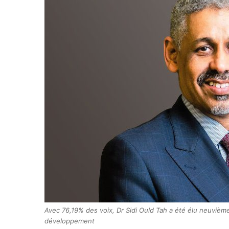
Avec 76,19% des voix, Dr Sidi Ould Tah a été élu neuvièm
développement