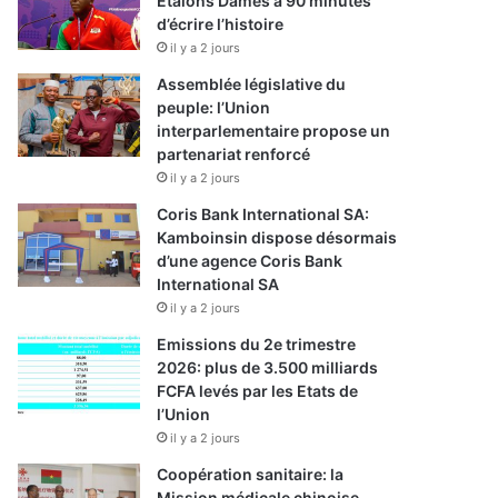
Etalons Dames à 90 minutes
d’écrire l’histoire
il y a 2 jours
Assemblée législative du
peuple: l’Union
interparlementaire propose un
partenariat renforcé
il y a 2 jours
Coris Bank International SA:
Kamboinsin dispose désormais
d’une agence Coris Bank
International SA
il y a 2 jours
Emissions du 2e trimestre
2026: plus de 3.500 milliards
FCFA levés par les Etats de
l’Union
il y a 2 jours
Coopération sanitaire: la
Mission médicale chinoise