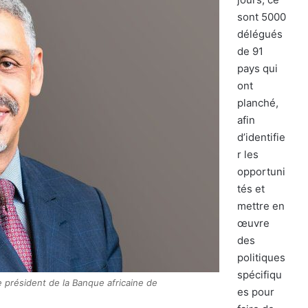
sont 5000
délégués
de 91
pays qui
ont
planché,
afin
d’identifie
r les
opportuni
tés et
mettre en
œuvre
des
politiques
spécifiqu
e président de la Banque africaine de
es pour