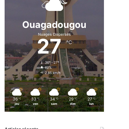
Ouagadougou
Nuages Dispersés
27
℃
36º - 27º
62%
2.85 km/h
36
33
34
29
27
℃
℃
℃
℃
℃
jeu
ven
sam
dim
lun