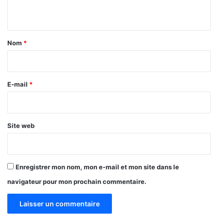
e
i
n
s
s
t
b
s
o
e
a
Nom
*
n
u
i
n
r
r
e
s
s
"
e
E-mail
*
p
*
r
a
t
Site web
i
q
u
e
Enregistrer mon nom, mon e-mail et mon site dans le
s
navigateur pour mon prochain commentaire.