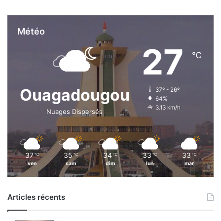
Météo
27
℃
Ouagadougou
37º - 26º
64%
3.13 km/h
Nuages Dispersés
37
35
34
33
33
℃
℃
℃
℃
℃
ven
sam
dim
lun
mar
Articles récents