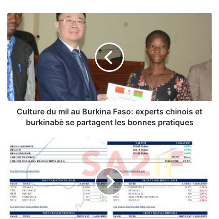
C
u
l
t
u
r
e
d
u
m
Culture du mil au Burkina Faso: experts chinois et
i
burkinabè se partagent les bonnes pratiques
l
a
"
u
H
B
a
u
u
r
s
k
s
i
e
n
g