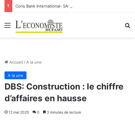
Coris Bank International- SA: Lier votre compte bancaire à votre Orange Money
Menu
R
Accueil
/
A la une
A la une
DBS: Construction : le chiffre
d’affaires en hausse
12 mai 2025
0
3 minutes de lecture