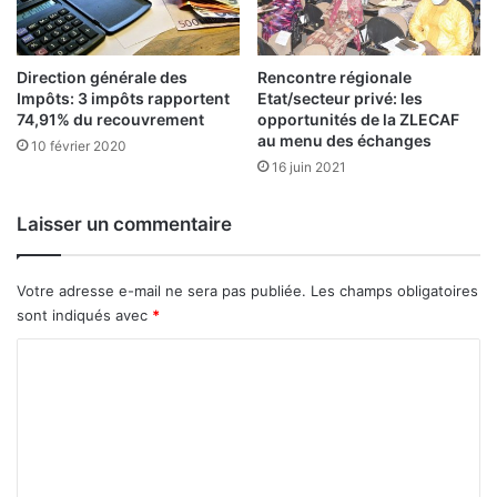
t
p
b
t
u
i
r
m
Direction générale des
Rencontre régionale
k
Impôts: 3 impôts rapportent
Etat/secteur privé: les
i
74,91% du recouvrement
opportunités de la ZLECAF
i
s
au menu des échanges
n
m
10 février 2020
a
16 juin 2021
e
b
g
è
a
Laisser un commentaire
s
g
e
n
p
e
Votre adresse e-mail ne sera pas publiée.
Les champs obligatoires
a
l
sont indiqués avec
*
r
e
t
s
C
a
i
o
g
n
m
e
v
n
e
m
t
s
e
l
t