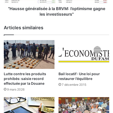
a
é
F
n
"Hausse généralisée à la BRVM: l’optimisme gagne
a
é
les investisseurs"
s
r
o
a
Articles similaires
:
l
e
i
x
s
p
é
e
e
r
à
t
l
s
a
c
B
Lutte contre les produits
Bail locatif : Une loi pour
h
R
prohibés: saisie record
restaurer l’équilibre
i
V
effectuée par la Douane
7 décembre 2015
n
M
9 mars 2026
o
:
i
l
s
’
e
o