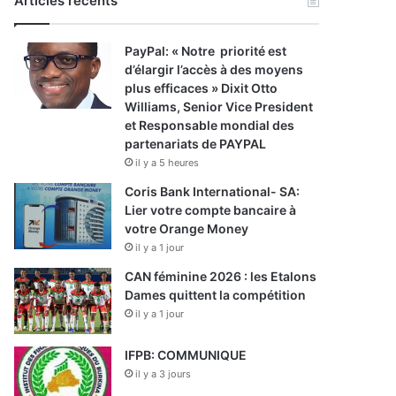
Articles récents
PayPal: « Notre priorité est
d’élargir l’accès à des moyens
plus efficaces » Dixit Otto
Williams, Senior Vice President
et Responsable mondial des
partenariats de PAYPAL
il y a 5 heures
Coris Bank International- SA:
Lier votre compte bancaire à
votre Orange Money
il y a 1 jour
CAN féminine 2026 : les Etalons
Dames quittent la compétition
il y a 1 jour
IFPB: COMMUNIQUE
il y a 3 jours