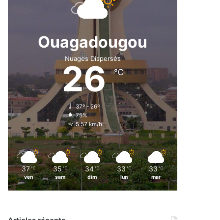
Ouagadougou
Nuages Dispersés
26
℃
37º - 26º
75%
5.57 km/h
37
35
34
33
33
℃
℃
℃
℃
℃
ven
sam
dim
lun
mar