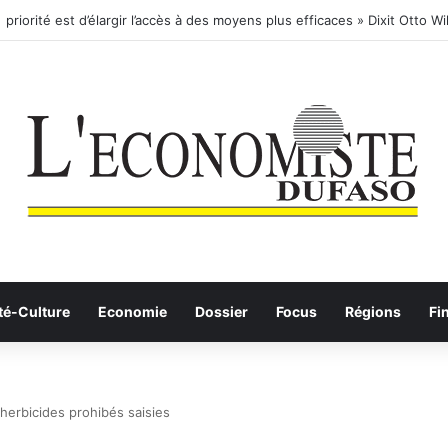
rnational- SA: Lier votre compte bancaire à votre Orange Money
té-Culture
Economie
Dossier
Focus
Régions
Fi
’herbicides prohibés saisies