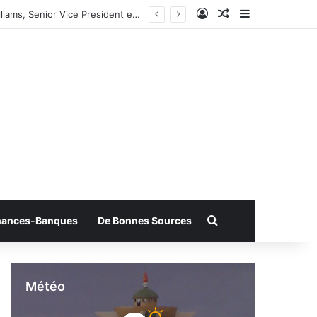
Connexion
Article Aléatoire
Sidebar (bar
Rechercher
nances-Banques
De Bonnes Sources
Météo