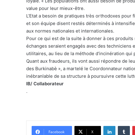
loyale. « Les populations ont aussi besoin de produ
value pour leur mieux-être.
L’Etat a besoin de pratiques très orthodoxes pour fi
et son équipe disent restés déterminés à intensifie
aux normes nationales et internationales.
Pour ce qui est de la suite à donner à ces produits
échanges seraient engagés avec des techniciens en
utilitaires, au lieu de la méthode d’incinération qu
Quant aux fraudeurs, ils vont aussi répondre de leur
des Burkinabè », a martelé le Coordonnateur nation
inébranlable de sa structure à poursuivre cette lutt
IB/ Collaborateur
.
Linkedin
Tumblr
Facebook
X